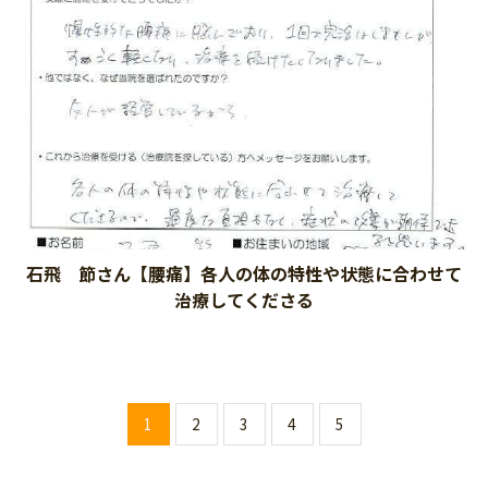
石飛 節さん【腰痛】各人の体の特性や状態に合わせて
治療してくださる
1
2
3
4
5