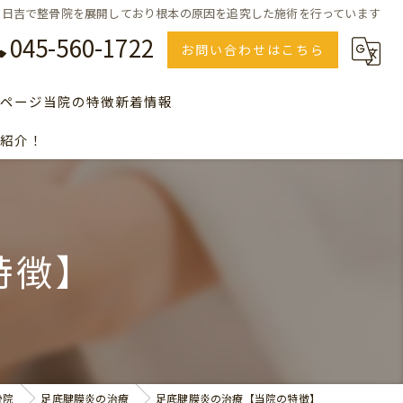
日吉で整骨院を展開しており根本の原因を追究した施術を行っています
045-560-1722
お問い合わせはこちら
ページ
当院の特徴
新着情報
紹介！
のＱ＆Ａ、よくある質問の一覧
美容
セルフエステ
川崎で整骨院をお探しの方
特徴】
横浜で整骨院をお探しの方
青葉台で整骨院をお探しの方
骨院
足底腱膜炎の治療
足底腱膜炎の治療【当院の特徴】