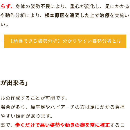
限らず、
身体の姿勢不良により、重心が変化し、足にかか
析や動作分析により、
根本原因を追究した上で治療
を実施い
さい。
【納得できる姿勢分析】分かりやすい姿勢分析とは
成が出来る」
ールの作成することが可能です。
る
場合が多く、扁平足やハイアーチの方は足にかかる負担
りやすい傾向があります。
る事で、
歩くだけで悪い姿勢や動きの癖を常に補正
するこ