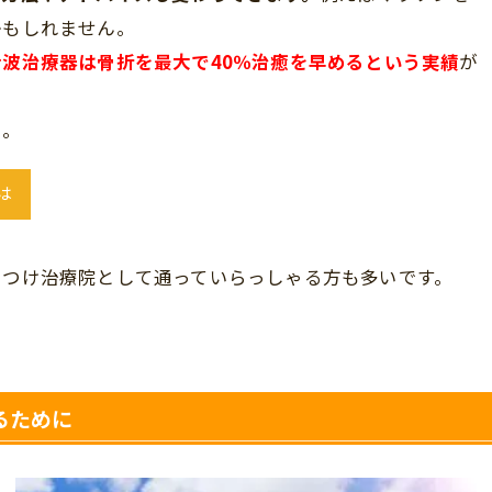
かもしれません。
音波治療器は骨折を最大で40％治癒を早めるという実績
が
い。
は
りつけ治療院として通っていらっしゃる方も多いです。
るために