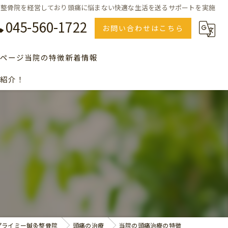
で整骨院を経営しており頭痛に悩まない快適な生活を送るサポートを実施
045-560-1722
お問い合わせはこちら
ページ
当院の特徴
新着情報
紹介！
のＱ＆Ａ、よくある質問の一覧
美容
セルフエステ
川崎で整骨院をお探しの方
横浜で整骨院をお探しの方
青葉台で整骨院をお探しの方
プライミー鍼灸整骨院
頭痛の治療
当院の頭痛治療の特徴