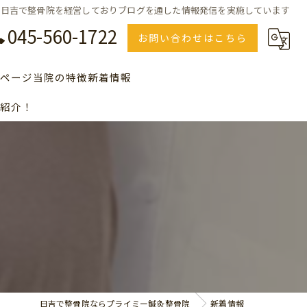
日吉で整骨院を経営しておりブログを通した情報発信を実施しています
045-560-1722
お問い合わせはこちら
ページ
当院の特徴
新着情報
紹介！
のＱ＆Ａ、よくある質問の一覧
美容
セルフエステ
川崎で整骨院をお探しの方
横浜で整骨院をお探しの方
青葉台で整骨院をお探しの方
日吉で整骨院ならプライミー鍼灸整骨院
新着情報