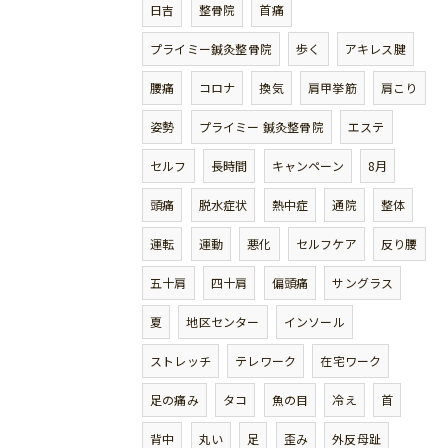
日吉
整骨院
首痛
プライミー鍼灸整骨院
歩く
アキレス腱
腰痛
コロナ
換気
肩甲挙筋
肩こり
姿勢
プライミー 鍼灸整骨院
エステ
セルフ
長時間
キャンペーン
8月
頭痛
脱水症状
熱中症
通院
整体
運転
運動
悪化
セルフケア
反り腰
五十肩
四十肩
偏頭痛
サングラス
夏
地区センター
インソール
ストレッチ
テレワーク
在宅ワーク
足の痛み
タコ
魚の目
冷え
首
背中
丸い
足
歪み
外反母趾