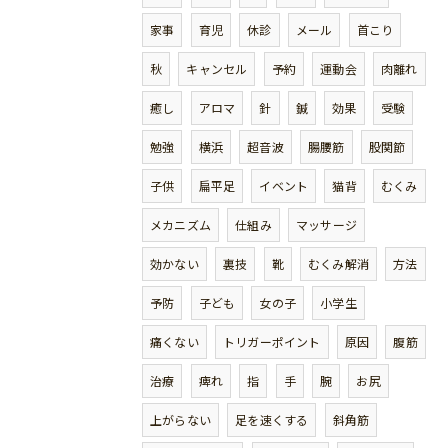
家事
育児
休診
メール
首こり
秋
キャンセル
予約
運動会
肉離れ
癒し
アロマ
針
鍼
効果
受験
勉強
横浜
超音波
腸腰筋
股関節
子供
扁平足
イベント
猫背
むくみ
メカニズム
仕組み
マッサージ
効かない
裏技
靴
むくみ解消
方法
予防
子ども
女の子
小学生
痛くない
トリガーポイント
原因
腹筋
治療
痺れ
指
手
腕
お尻
上がらない
足を速くする
斜角筋