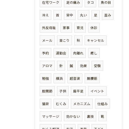
在宅ワーク
足の痛み
タコ
魚の目
冷え
首
背中
丸い
足
歪み
外反母趾
家事
育児
休診
メール
首こり
秋
キャンセル
予約
運動会
肉離れ
癒し
アロマ
針
鍼
効果
受験
勉強
横浜
超音波
腸腰筋
股関節
子供
扁平足
イベント
猫背
むくみ
メカニズム
仕組み
マッサージ
効かない
裏技
靴