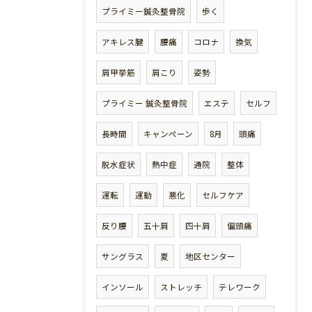
プライミー鍼灸整骨院
歩く
アキレス腱
腰痛
コロナ
換気
肩甲挙筋
肩こり
姿勢
プライミー 鍼灸整骨院
エステ
セルフ
長時間
キャンペーン
8月
頭痛
脱水症状
熱中症
通院
整体
運転
運動
悪化
セルフケア
反り腰
五十肩
四十肩
偏頭痛
サングラス
夏
地区センター
インソール
ストレッチ
テレワーク