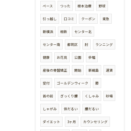
ペース
つった
根本治療
野球
引っ越し
口コミ
クーポン
東急
新横浜
相鉄
センター北
センター南
都筑区
肘
ランニング
健康
お花見
公園
歩幅
産後の骨盤矯正
開始
新綱島
運賃
受付
ゴールデンウィーク
膝
首の前
ぎっくり腰
くしゃみ
砂場
しゃがみ
体だるい
腰だるい
ダイエット
3ヶ月
カウンセリング