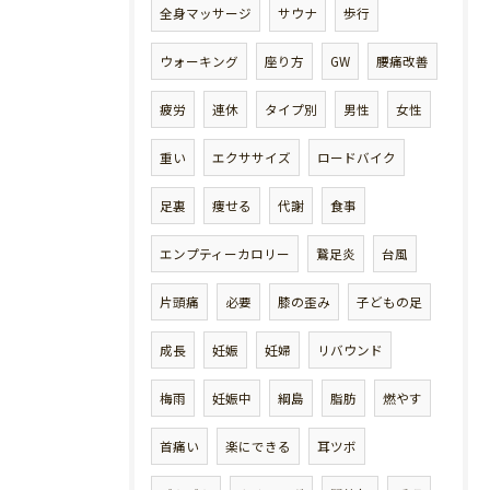
全身マッサージ
サウナ
歩行
ウォーキング
座り方
GW
腰痛改善
疲労
連休
タイプ別
男性
女性
重い
エクササイズ
ロードバイク
足裏
痩せる
代謝
食事
エンプティーカロリー
鵞足炎
台風
片頭痛
必要
膝の歪み
子どもの足
成長
妊娠
妊婦
リバウンド
梅雨
妊娠中
綱島
脂肪
燃やす
首痛い
楽にできる
耳ツボ