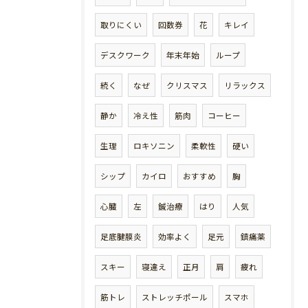
取りにくい
回数券
花
キレイ
デスクワーク
年末年始
ループ
続く
なぜ
クリスマス
リラックス
静か
冷え性
筋肉
コーヒー
生理
ロキソニン
柔軟性
硬い
シップ
カイロ
おすすめ
胸
心臓
左
鍼治療
はり
人気
足底腱膜炎
効率よく
足元
鎮痛薬
スキー
寝違え
正月
肩
疲れ
筋トレ
ストレッチポール
スマホ