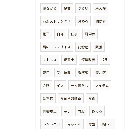
寝ながら
足首
つらい
冷え症
ハムストリングス
温める
動かす
靴下
自宅
仕事
肩甲骨
肩のエクササイズ
花粉症
緊張
ストレス
保育士
姿勢改善
2月
祝日
受付時間
看護師
港北区
介護
イス
一人暮らし
アイテム
効率的
産後骨盤矯正
産後
骨盤矯正
寒い
内股
あぐら
レントゲン
赤ちゃん
骨盤
抱っこ