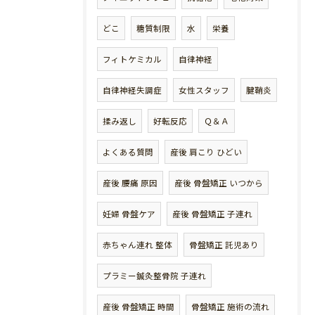
どこ
糖質制限
水
栄養
フィトケミカル
自律神経
自律神経失調症
女性スタッフ
腱鞘炎
揉み返し
好転反応
Ｑ＆Ａ
よくある質問
産後 肩こり ひどい
産後 腰痛 原因
産後 骨盤矯正 いつから
妊婦 骨盤ケア
産後 骨盤矯正 子連れ
赤ちゃん連れ 整体
骨盤矯正 託児あり
プラミー鍼灸整骨院 子連れ
産後 骨盤矯正 時間
骨盤矯正 施術の流れ