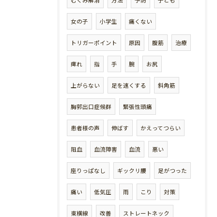
むくみ解消
方法
予防
子ども
女の子
小学生
痛くない
トリガーポイント
原因
腹筋
治療
痺れ
指
手
腕
お尻
上がらない
足を速くする
斜角筋
胸郭出口症候群
緊張性頭痛
患者様の声
伸ばす
かえってつらい
阻血
血流障害
血流
悪い
座りっぱなし
ギックリ腰
足がつった
痛い
低気圧
雨
こり
対策
東横線
改善
ストレートネック