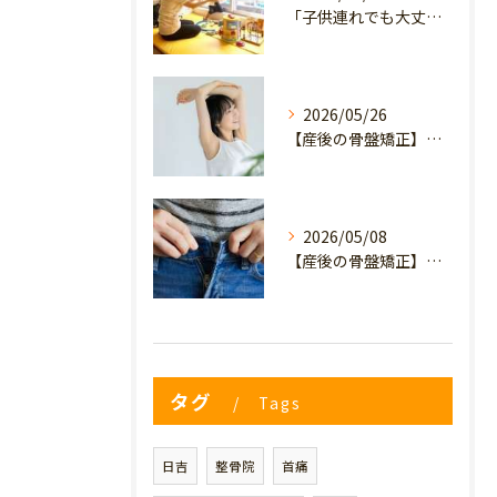
「子供連れでも大丈夫？」産後の腰痛・体型崩れに悩むママが、プライミー鍼灸整骨院を選ぶ3つの理由
2026/05/26
【産後の骨盤矯正】産後の原因不明なイライラ・疲れやすさは骨盤のせい？心と体を軽くするヒント
2026/05/08
【産後の骨盤矯正】妊娠前のデニムが履けない…
タグ
Tags
日吉
整骨院
首痛