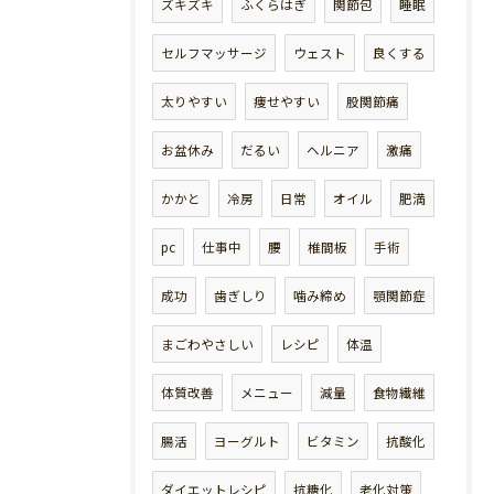
ズキズキ
ふくらはぎ
関節包
睡眠
セルフマッサージ
ウェスト
良くする
太りやすい
痩せやすい
股関節痛
お盆休み
だるい
ヘルニア
激痛
かかと
冷房
日常
オイル
肥満
pc
仕事中
腰
椎間板
手術
成功
歯ぎしり
噛み締め
顎関節症
まごわやさしい
レシピ
体温
体質改善
メニュー
減量
食物繊維
腸活
ヨーグルト
ビタミン
抗酸化
ダイエットレシピ
抗糖化
老化対策