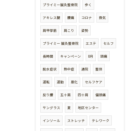
プライミー鍼灸整骨院
歩く
アキレス腱
腰痛
コロナ
換気
肩甲挙筋
肩こり
姿勢
プライミー 鍼灸整骨院
エステ
セルフ
長時間
キャンペーン
8月
頭痛
脱水症状
熱中症
通院
整体
運転
運動
悪化
セルフケア
反り腰
五十肩
四十肩
偏頭痛
サングラス
夏
地区センター
インソール
ストレッチ
テレワーク