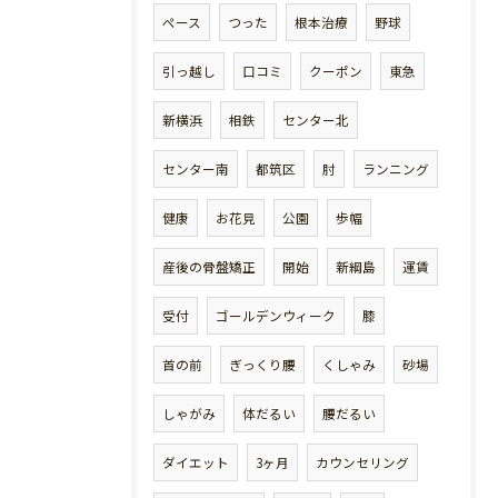
ペース
つった
根本治療
野球
引っ越し
口コミ
クーポン
東急
新横浜
相鉄
センター北
センター南
都筑区
肘
ランニング
健康
お花見
公園
歩幅
産後の骨盤矯正
開始
新綱島
運賃
受付
ゴールデンウィーク
膝
首の前
ぎっくり腰
くしゃみ
砂場
しゃがみ
体だるい
腰だるい
ダイエット
3ヶ月
カウンセリング