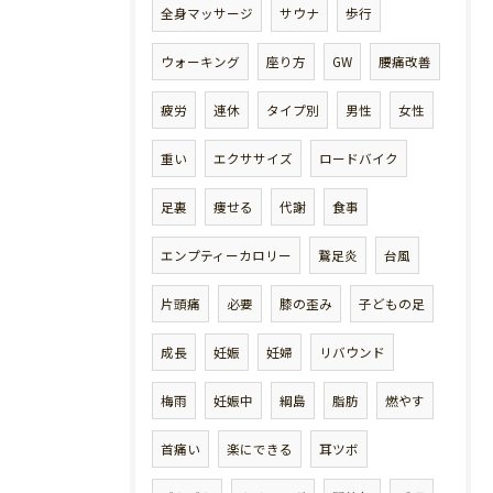
全身マッサージ
サウナ
歩行
ウォーキング
座り方
GW
腰痛改善
疲労
連休
タイプ別
男性
女性
重い
エクササイズ
ロードバイク
足裏
痩せる
代謝
食事
エンプティーカロリー
鵞足炎
台風
片頭痛
必要
膝の歪み
子どもの足
成長
妊娠
妊婦
リバウンド
梅雨
妊娠中
綱島
脂肪
燃やす
首痛い
楽にできる
耳ツボ