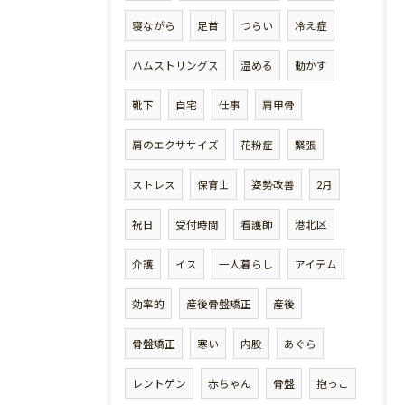
寝ながら
足首
つらい
冷え症
ハムストリングス
温める
動かす
靴下
自宅
仕事
肩甲骨
肩のエクササイズ
花粉症
緊張
ストレス
保育士
姿勢改善
2月
祝日
受付時間
看護師
港北区
介護
イス
一人暮らし
アイテム
効率的
産後骨盤矯正
産後
骨盤矯正
寒い
内股
あぐら
レントゲン
赤ちゃん
骨盤
抱っこ