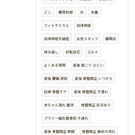
どこ
糖質制限
水
栄養
フィトケミカル
自律神経
自律神経失調症
女性スタッフ
腱鞘炎
揉み返し
好転反応
Ｑ＆Ａ
よくある質問
産後 肩こり ひどい
産後 腰痛 原因
産後 骨盤矯正 いつから
妊婦 骨盤ケア
産後 骨盤矯正 子連れ
赤ちゃん連れ 整体
骨盤矯正 託児あり
プラミー鍼灸整骨院 子連れ
産後 骨盤矯正 時間
骨盤矯正 施術の流れ