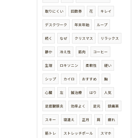
取りにくい
回数券
花
キレイ
デスクワーク
年末年始
ループ
続く
なぜ
クリスマス
リラックス
静か
冷え性
筋肉
コーヒー
生理
ロキソニン
柔軟性
硬い
シップ
カイロ
おすすめ
胸
心臓
左
鍼治療
はり
人気
足底腱膜炎
効率よく
足元
鎮痛薬
スキー
寝違え
正月
肩
疲れ
筋トレ
ストレッチポール
スマホ