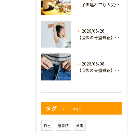
「子供連れでも大丈夫？」産後の腰痛・体型崩れに悩むママが、プライミー鍼灸整骨院を選ぶ3つの理由
2026/05/26
【産後の骨盤矯正】産後の原因不明なイライラ・疲れやすさは骨盤のせい？心と体を軽くするヒント
2026/05/08
【産後の骨盤矯正】妊娠前のデニムが履けない…
タグ
Tags
日吉
整骨院
首痛