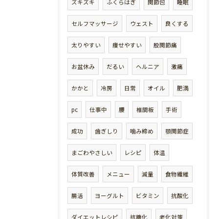
ズキズキ
ふくらはぎ
関節包
睡眠
セルフマッサージ
ウェスト
良くする
太りやすい
痩せやすい
股関節痛
お盆休み
だるい
ヘルニア
激痛
かかと
冷房
日常
オイル
肥満
pc
仕事中
腰
椎間板
手術
成功
歯ぎしり
噛み締め
顎関節症
まごわやさしい
レシピ
体温
体質改善
メニュー
減量
食物繊維
腸活
ヨーグルト
ビタミン
抗酸化
ダイエットレシピ
抗糖化
老化対策