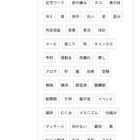
在宅ワーク
足の痛み
タコ
魚の目
冷え
首
背中
丸い
足
歪み
外反母趾
家事
育児
休診
メール
首こり
秋
キャンセル
予約
運動会
肉離れ
癒し
アロマ
針
鍼
効果
受験
勉強
横浜
超音波
腸腰筋
股関節
子供
扁平足
イベント
猫背
むくみ
メカニズム
仕組み
マッサージ
効かない
裏技
靴