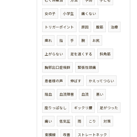
むくみ解消
方法
予防
子ども
女の子
小学生
痛くない
トリガーポイント
原因
腹筋
治療
痺れ
指
手
腕
お尻
上がらない
足を速くする
斜角筋
胸郭出口症候群
緊張性頭痛
患者様の声
伸ばす
かえってつらい
阻血
血流障害
血流
悪い
座りっぱなし
ギックリ腰
足がつった
痛い
低気圧
雨
こり
対策
東横線
改善
ストレートネック