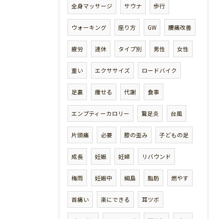
全身マッサージ
サウナ
歩行
ウォーキング
座り方
GW
腰痛改善
疲労
連休
タイプ別
男性
女性
重い
エクササイズ
ロードバイク
足裏
痩せる
代謝
食事
エンプティーカロリー
鵞足炎
台風
片頭痛
必要
膝の歪み
子どもの足
成長
妊娠
妊婦
リバウンド
梅雨
妊娠中
綱島
脂肪
燃やす
首痛い
楽にできる
耳ツボ