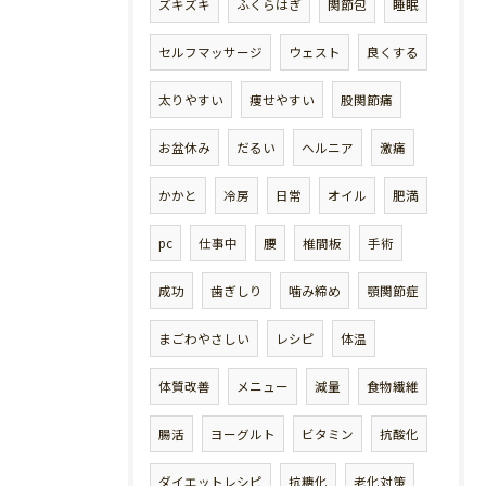
ズキズキ
ふくらはぎ
関節包
睡眠
セルフマッサージ
ウェスト
良くする
太りやすい
痩せやすい
股関節痛
お盆休み
だるい
ヘルニア
激痛
かかと
冷房
日常
オイル
肥満
pc
仕事中
腰
椎間板
手術
成功
歯ぎしり
噛み締め
顎関節症
まごわやさしい
レシピ
体温
体質改善
メニュー
減量
食物繊維
腸活
ヨーグルト
ビタミン
抗酸化
ダイエットレシピ
抗糖化
老化対策