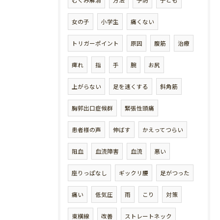
むくみ解消
方法
予防
子ども
女の子
小学生
痛くない
トリガーポイント
原因
腹筋
治療
痺れ
指
手
腕
お尻
上がらない
足を速くする
斜角筋
胸郭出口症候群
緊張性頭痛
患者様の声
伸ばす
かえってつらい
阻血
血流障害
血流
悪い
座りっぱなし
ギックリ腰
足がつった
痛い
低気圧
雨
こり
対策
東横線
改善
ストレートネック