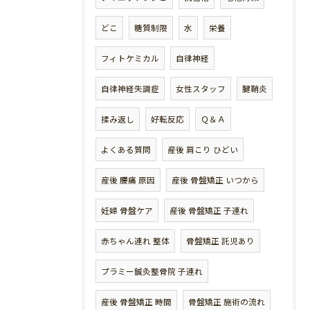
どこ
糖質制限
水
栄養
フィトケミカル
自律神経
自律神経失調症
女性スタッフ
腱鞘炎
揉み返し
好転反応
Ｑ＆Ａ
よくある質問
産後 肩こり ひどい
産後 腰痛 原因
産後 骨盤矯正 いつから
妊婦 骨盤ケア
産後 骨盤矯正 子連れ
赤ちゃん連れ 整体
骨盤矯正 託児あり
プラミー鍼灸整骨院 子連れ
産後 骨盤矯正 時間
骨盤矯正 施術の流れ