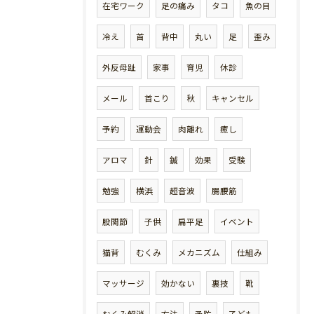
在宅ワーク
足の痛み
タコ
魚の目
冷え
首
背中
丸い
足
歪み
外反母趾
家事
育児
休診
メール
首こり
秋
キャンセル
予約
運動会
肉離れ
癒し
アロマ
針
鍼
効果
受験
勉強
横浜
超音波
腸腰筋
股関節
子供
扁平足
イベント
猫背
むくみ
メカニズム
仕組み
マッサージ
効かない
裏技
靴