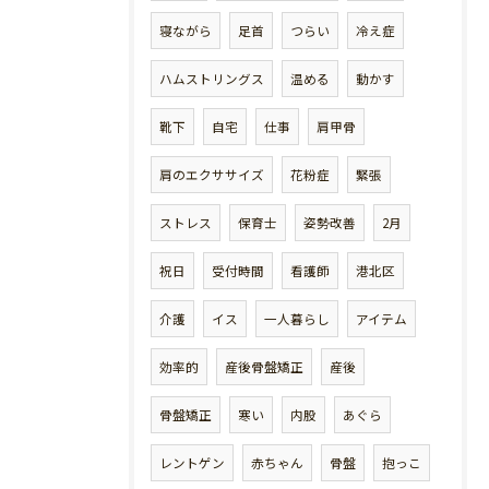
寝ながら
足首
つらい
冷え症
ハムストリングス
温める
動かす
靴下
自宅
仕事
肩甲骨
肩のエクササイズ
花粉症
緊張
ストレス
保育士
姿勢改善
2月
祝日
受付時間
看護師
港北区
介護
イス
一人暮らし
アイテム
効率的
産後骨盤矯正
産後
骨盤矯正
寒い
内股
あぐら
レントゲン
赤ちゃん
骨盤
抱っこ