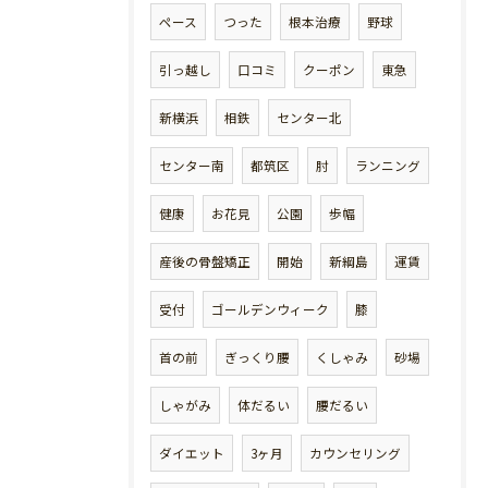
ペース
つった
根本治療
野球
引っ越し
口コミ
クーポン
東急
新横浜
相鉄
センター北
センター南
都筑区
肘
ランニング
健康
お花見
公園
歩幅
産後の骨盤矯正
開始
新綱島
運賃
受付
ゴールデンウィーク
膝
首の前
ぎっくり腰
くしゃみ
砂場
しゃがみ
体だるい
腰だるい
ダイエット
3ヶ月
カウンセリング