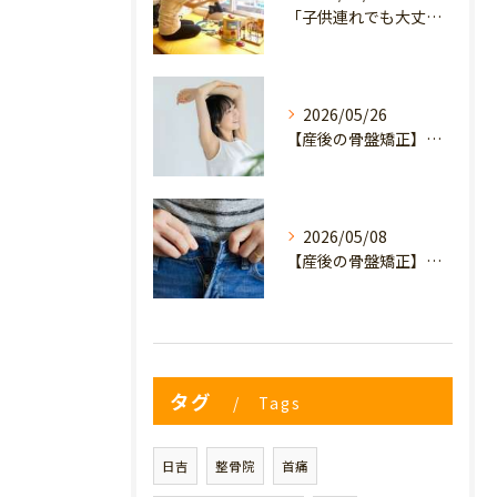
「子供連れでも大丈夫？」産後の腰痛・体型崩れに悩むママが、プライミー鍼灸整骨院を選ぶ3つの理由
2026/05/26
【産後の骨盤矯正】産後の原因不明なイライラ・疲れやすさは骨盤のせい？心と体を軽くするヒント
2026/05/08
【産後の骨盤矯正】妊娠前のデニムが履けない…
タグ
Tags
日吉
整骨院
首痛