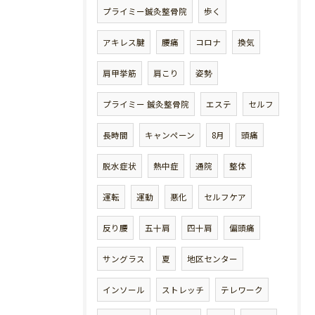
プライミー鍼灸整骨院
歩く
アキレス腱
腰痛
コロナ
換気
肩甲挙筋
肩こり
姿勢
プライミー 鍼灸整骨院
エステ
セルフ
長時間
キャンペーン
8月
頭痛
脱水症状
熱中症
通院
整体
運転
運動
悪化
セルフケア
反り腰
五十肩
四十肩
偏頭痛
サングラス
夏
地区センター
インソール
ストレッチ
テレワーク