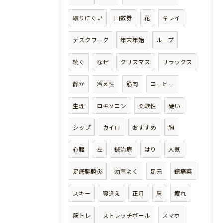
取りにくい
回数券
花
キレイ
デスクワーク
年末年始
ループ
続く
なぜ
クリスマス
リラックス
静か
冷え性
筋肉
コーヒー
生理
ロキソニン
柔軟性
硬い
シップ
カイロ
おすすめ
胸
心臓
左
鍼治療
はり
人気
足底腱膜炎
効率よく
足元
鎮痛薬
スキー
寝違え
正月
肩
疲れ
筋トレ
ストレッチポール
スマホ