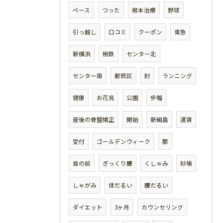
ペース
つった
根本治療
野球
引っ越し
口コミ
クーポン
東急
新横浜
相鉄
センター北
センター南
都筑区
肘
ランニング
健康
お花見
公園
歩幅
産後の骨盤矯正
開始
新綱島
運賃
受付
ゴールデンウィーク
膝
首の前
ぎっくり腰
くしゃみ
砂場
しゃがみ
体だるい
腰だるい
ダイエット
3ヶ月
カウンセリング