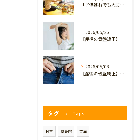
「子供連れでも大丈夫？」産後の腰痛・体型崩れに悩むママが、プライミー鍼灸整骨院を選ぶ3つの理由
2026/05/26
【産後の骨盤矯正】産後の原因不明なイライラ・疲れやすさは骨盤のせい？心と体を軽くするヒント
2026/05/08
【産後の骨盤矯正】妊娠前のデニムが履けない…
タグ
Tags
日吉
整骨院
首痛