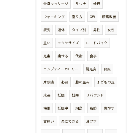
全身マッサージ
サウナ
歩行
ウォーキング
座り方
GW
腰痛改善
疲労
連休
タイプ別
男性
女性
重い
エクササイズ
ロードバイク
足裏
痩せる
代謝
食事
エンプティーカロリー
鵞足炎
台風
片頭痛
必要
膝の歪み
子どもの足
成長
妊娠
妊婦
リバウンド
梅雨
妊娠中
綱島
脂肪
燃やす
首痛い
楽にできる
耳ツボ