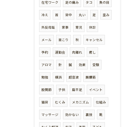
在宅ワーク
足の痛み
タコ
魚の目
冷え
首
背中
丸い
足
歪み
外反母趾
家事
育児
休診
メール
首こり
秋
キャンセル
予約
運動会
肉離れ
癒し
アロマ
針
鍼
効果
受験
勉強
横浜
超音波
腸腰筋
股関節
子供
扁平足
イベント
猫背
むくみ
メカニズム
仕組み
マッサージ
効かない
裏技
靴