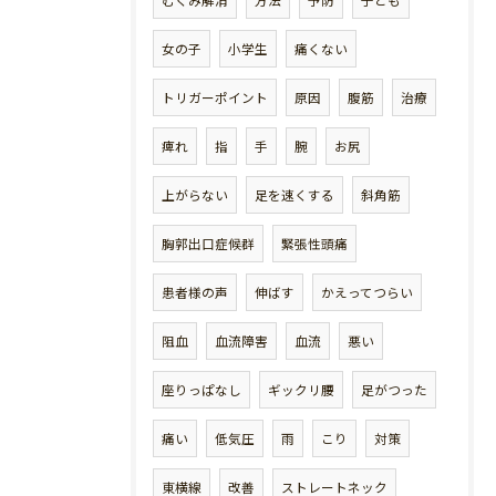
むくみ解消
方法
予防
子ども
女の子
小学生
痛くない
トリガーポイント
原因
腹筋
治療
痺れ
指
手
腕
お尻
上がらない
足を速くする
斜角筋
胸郭出口症候群
緊張性頭痛
患者様の声
伸ばす
かえってつらい
阻血
血流障害
血流
悪い
座りっぱなし
ギックリ腰
足がつった
痛い
低気圧
雨
こり
対策
東横線
改善
ストレートネック