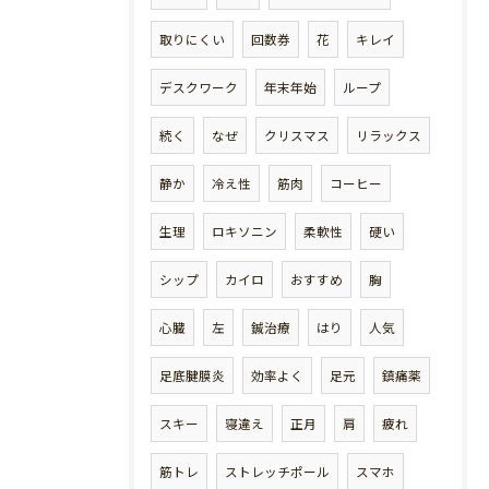
取りにくい
回数券
花
キレイ
デスクワーク
年末年始
ループ
続く
なぜ
クリスマス
リラックス
静か
冷え性
筋肉
コーヒー
生理
ロキソニン
柔軟性
硬い
シップ
カイロ
おすすめ
胸
心臓
左
鍼治療
はり
人気
足底腱膜炎
効率よく
足元
鎮痛薬
スキー
寝違え
正月
肩
疲れ
筋トレ
ストレッチポール
スマホ