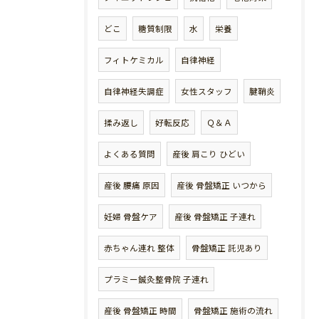
どこ
糖質制限
水
栄養
フィトケミカル
自律神経
自律神経失調症
女性スタッフ
腱鞘炎
揉み返し
好転反応
Ｑ＆Ａ
よくある質問
産後 肩こり ひどい
産後 腰痛 原因
産後 骨盤矯正 いつから
妊婦 骨盤ケア
産後 骨盤矯正 子連れ
赤ちゃん連れ 整体
骨盤矯正 託児あり
プラミー鍼灸整骨院 子連れ
産後 骨盤矯正 時間
骨盤矯正 施術の流れ