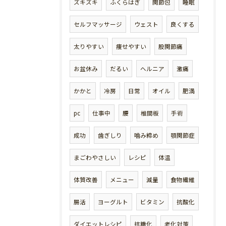
ズキズキ
ふくらはぎ
関節包
睡眠
セルフマッサージ
ウェスト
良くする
太りやすい
痩せやすい
股関節痛
お盆休み
だるい
ヘルニア
激痛
かかと
冷房
日常
オイル
肥満
pc
仕事中
腰
椎間板
手術
成功
歯ぎしり
噛み締め
顎関節症
まごわやさしい
レシピ
体温
体質改善
メニュー
減量
食物繊維
腸活
ヨーグルト
ビタミン
抗酸化
ダイエットレシピ
抗糖化
老化対策