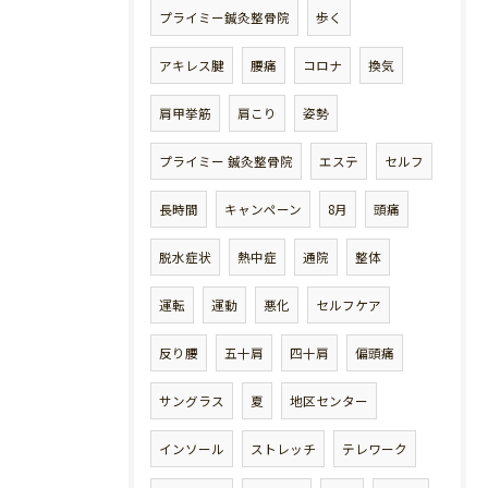
プライミー鍼灸整骨院
歩く
アキレス腱
腰痛
コロナ
換気
肩甲挙筋
肩こり
姿勢
プライミー 鍼灸整骨院
エステ
セルフ
長時間
キャンペーン
8月
頭痛
脱水症状
熱中症
通院
整体
運転
運動
悪化
セルフケア
反り腰
五十肩
四十肩
偏頭痛
サングラス
夏
地区センター
インソール
ストレッチ
テレワーク