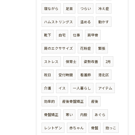
寝ながら
足首
つらい
冷え症
ハムストリングス
温める
動かす
靴下
自宅
仕事
肩甲骨
肩のエクササイズ
花粉症
緊張
ストレス
保育士
姿勢改善
2月
祝日
受付時間
看護師
港北区
介護
イス
一人暮らし
アイテム
効率的
産後骨盤矯正
産後
骨盤矯正
寒い
内股
あぐら
レントゲン
赤ちゃん
骨盤
抱っこ