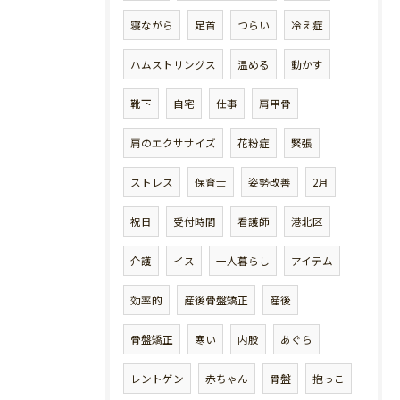
寝ながら
足首
つらい
冷え症
ハムストリングス
温める
動かす
靴下
自宅
仕事
肩甲骨
肩のエクササイズ
花粉症
緊張
ストレス
保育士
姿勢改善
2月
祝日
受付時間
看護師
港北区
介護
イス
一人暮らし
アイテム
効率的
産後骨盤矯正
産後
骨盤矯正
寒い
内股
あぐら
レントゲン
赤ちゃん
骨盤
抱っこ