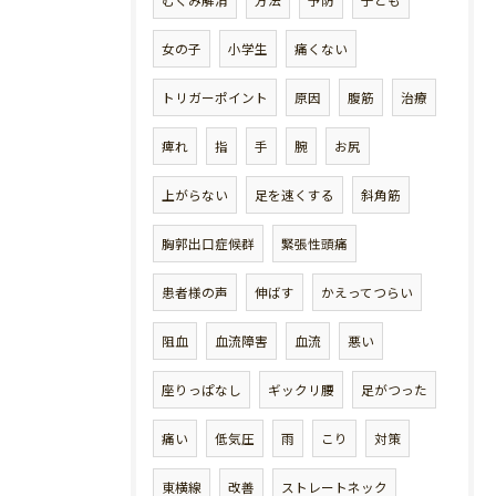
むくみ解消
方法
予防
子ども
女の子
小学生
痛くない
トリガーポイント
原因
腹筋
治療
痺れ
指
手
腕
お尻
上がらない
足を速くする
斜角筋
胸郭出口症候群
緊張性頭痛
患者様の声
伸ばす
かえってつらい
阻血
血流障害
血流
悪い
座りっぱなし
ギックリ腰
足がつった
痛い
低気圧
雨
こり
対策
東横線
改善
ストレートネック