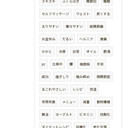
ズキズキ
ふくらはぎ
関節包
睡眠
セルフマッサージ
ウェスト
良くする
太りやすい
痩せやすい
股関節痛
お盆休み
だるい
ヘルニア
激痛
かかと
冷房
日常
オイル
肥満
pc
仕事中
腰
椎間板
手術
成功
歯ぎしり
噛み締め
顎関節症
まごわやさしい
レシピ
体温
体質改善
メニュー
減量
食物繊維
腸活
ヨーグルト
ビタミン
抗酸化
ダイエットレシピ
抗糖化
老化対策