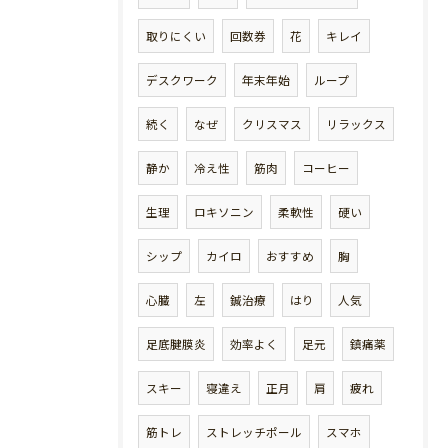
取りにくい
回数券
花
キレイ
デスクワーク
年末年始
ループ
続く
なぜ
クリスマス
リラックス
静か
冷え性
筋肉
コーヒー
生理
ロキソニン
柔軟性
硬い
シップ
カイロ
おすすめ
胸
心臓
左
鍼治療
はり
人気
足底腱膜炎
効率よく
足元
鎮痛薬
スキー
寝違え
正月
肩
疲れ
筋トレ
ストレッチポール
スマホ