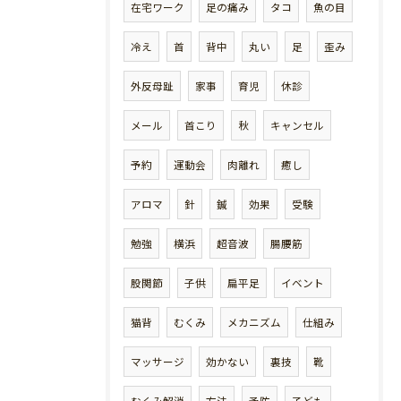
在宅ワーク
足の痛み
タコ
魚の目
冷え
首
背中
丸い
足
歪み
外反母趾
家事
育児
休診
メール
首こり
秋
キャンセル
予約
運動会
肉離れ
癒し
アロマ
針
鍼
効果
受験
勉強
横浜
超音波
腸腰筋
股関節
子供
扁平足
イベント
猫背
むくみ
メカニズム
仕組み
マッサージ
効かない
裏技
靴