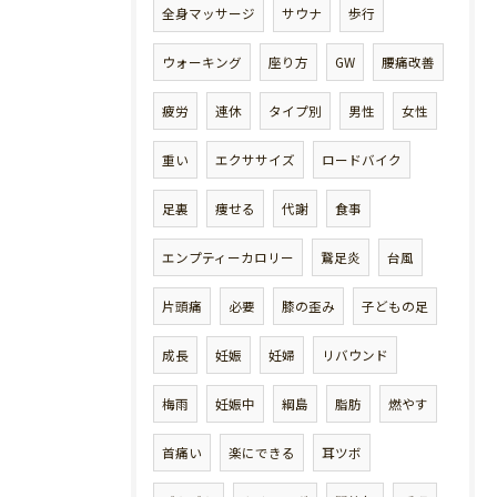
全身マッサージ
サウナ
歩行
ウォーキング
座り方
GW
腰痛改善
疲労
連休
タイプ別
男性
女性
重い
エクササイズ
ロードバイク
足裏
痩せる
代謝
食事
エンプティーカロリー
鵞足炎
台風
片頭痛
必要
膝の歪み
子どもの足
成長
妊娠
妊婦
リバウンド
梅雨
妊娠中
綱島
脂肪
燃やす
首痛い
楽にできる
耳ツボ