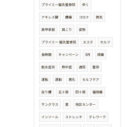
プライミー鍼灸整骨院
歩く
アキレス腱
腰痛
コロナ
換気
肩甲挙筋
肩こり
姿勢
プライミー 鍼灸整骨院
エステ
セルフ
長時間
キャンペーン
8月
頭痛
脱水症状
熱中症
通院
整体
運転
運動
悪化
セルフケア
反り腰
五十肩
四十肩
偏頭痛
サングラス
夏
地区センター
インソール
ストレッチ
テレワーク