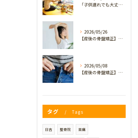
「子供連れでも大丈夫？」産後の腰痛・体型崩れに悩むママが、プライミー鍼灸整骨院を選ぶ3つの理由
2026/05/26
【産後の骨盤矯正】産後の原因不明なイライラ・疲れやすさは骨盤のせい？心と体を軽くするヒント
2026/05/08
【産後の骨盤矯正】妊娠前のデニムが履けない…
タグ
Tags
日吉
整骨院
首痛