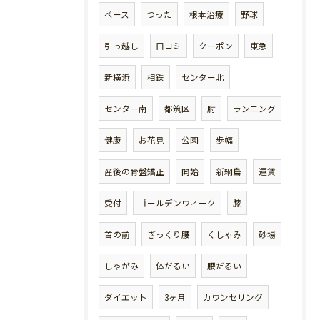
ペース
つった
根本治療
野球
引っ越し
口コミ
クーポン
東急
新横浜
相鉄
センター北
センター南
都筑区
肘
ランニング
健康
お花見
公園
歩幅
産後の骨盤矯正
開始
新綱島
運賃
受付
ゴールデンウィーク
膝
首の前
ぎっくり腰
くしゃみ
砂場
しゃがみ
体だるい
腰だるい
ダイエット
3ヶ月
カウンセリング