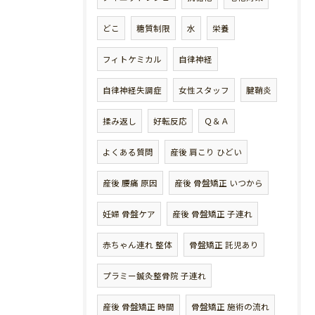
どこ
糖質制限
水
栄養
フィトケミカル
自律神経
自律神経失調症
女性スタッフ
腱鞘炎
揉み返し
好転反応
Ｑ＆Ａ
よくある質問
産後 肩こり ひどい
産後 腰痛 原因
産後 骨盤矯正 いつから
妊婦 骨盤ケア
産後 骨盤矯正 子連れ
赤ちゃん連れ 整体
骨盤矯正 託児あり
プラミー鍼灸整骨院 子連れ
産後 骨盤矯正 時間
骨盤矯正 施術の流れ