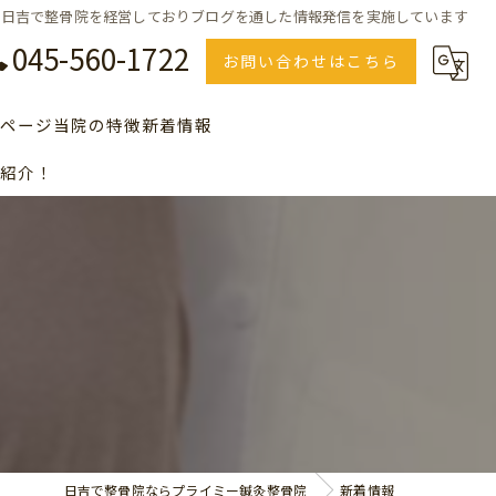
日吉で整骨院を経営しておりブログを通した情報発信を実施しています
045-560-1722
お問い合わせはこちら
ページ
当院の特徴
新着情報
紹介！
のＱ＆Ａ、よくある質問の一覧
美容
セルフエステ
川崎で整骨院をお探しの方
横浜で整骨院をお探しの方
青葉台で整骨院をお探しの方
日吉で整骨院ならプライミー鍼灸整骨院
新着情報