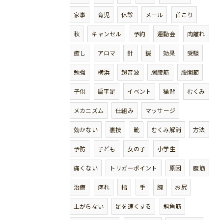
家事
育児
休診
メール
首こり
秋
キャンセル
予約
運動会
肉離れ
癒し
アロマ
針
鍼
効果
受験
勉強
横浜
超音波
腸腰筋
股関節
子供
扁平足
イベント
猫背
むくみ
メカニズム
仕組み
マッサージ
効かない
裏技
靴
むくみ解消
方法
予防
子ども
女の子
小学生
痛くない
トリガーポイント
原因
腹筋
治療
痺れ
指
手
腕
お尻
上がらない
足を速くする
斜角筋