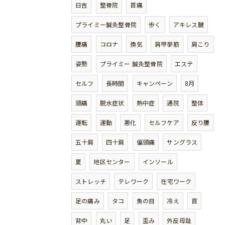
日吉
整骨院
首痛
プライミー鍼灸整骨院
歩く
アキレス腱
腰痛
コロナ
換気
肩甲挙筋
肩こり
姿勢
プライミー 鍼灸整骨院
エステ
セルフ
長時間
キャンペーン
8月
頭痛
脱水症状
熱中症
通院
整体
運転
運動
悪化
セルフケア
反り腰
五十肩
四十肩
偏頭痛
サングラス
夏
地区センター
インソール
ストレッチ
テレワーク
在宅ワーク
足の痛み
タコ
魚の目
冷え
首
背中
丸い
足
歪み
外反母趾