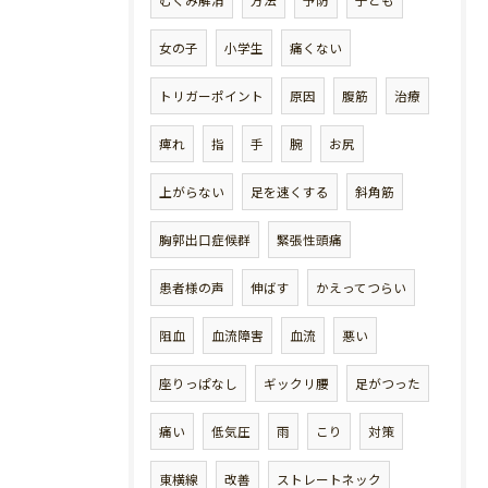
むくみ解消
方法
予防
子ども
女の子
小学生
痛くない
トリガーポイント
原因
腹筋
治療
痺れ
指
手
腕
お尻
上がらない
足を速くする
斜角筋
胸郭出口症候群
緊張性頭痛
患者様の声
伸ばす
かえってつらい
阻血
血流障害
血流
悪い
座りっぱなし
ギックリ腰
足がつった
痛い
低気圧
雨
こり
対策
東横線
改善
ストレートネック