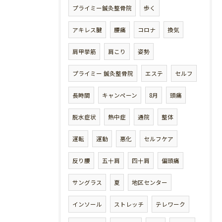
プライミー鍼灸整骨院
歩く
アキレス腱
腰痛
コロナ
換気
肩甲挙筋
肩こり
姿勢
プライミー 鍼灸整骨院
エステ
セルフ
長時間
キャンペーン
8月
頭痛
脱水症状
熱中症
通院
整体
運転
運動
悪化
セルフケア
反り腰
五十肩
四十肩
偏頭痛
サングラス
夏
地区センター
インソール
ストレッチ
テレワーク