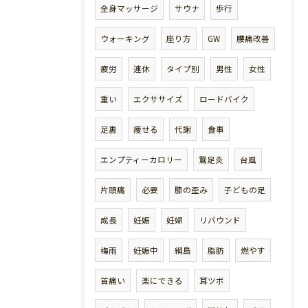
全身マッサージ
サウナ
歩行
ウォーキング
座り方
GW
腰痛改善
疲労
連休
タイプ別
男性
女性
重い
エクササイズ
ロードバイク
足裏
痩せる
代謝
食事
エンプティーカロリー
鵞足炎
台風
片頭痛
必要
膝の歪み
子どもの足
成長
妊娠
妊婦
リバウンド
梅雨
妊娠中
綱島
脂肪
燃やす
首痛い
楽にできる
耳ツボ