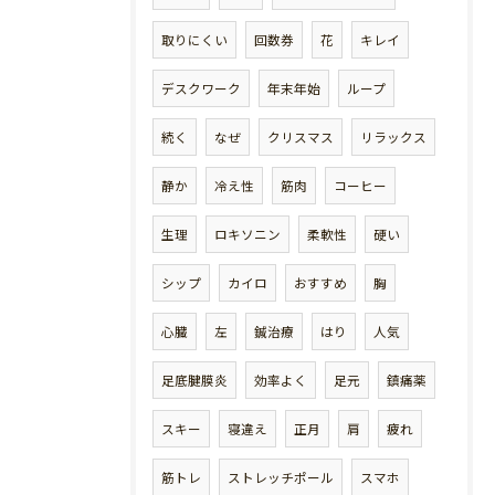
取りにくい
回数券
花
キレイ
デスクワーク
年末年始
ループ
続く
なぜ
クリスマス
リラックス
静か
冷え性
筋肉
コーヒー
生理
ロキソニン
柔軟性
硬い
シップ
カイロ
おすすめ
胸
心臓
左
鍼治療
はり
人気
足底腱膜炎
効率よく
足元
鎮痛薬
スキー
寝違え
正月
肩
疲れ
筋トレ
ストレッチポール
スマホ