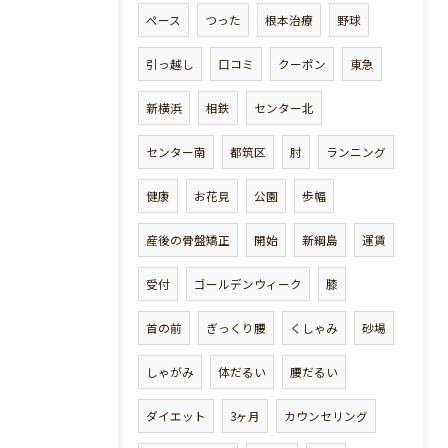
ペース
つった
根本治療
野球
引っ越し
口コミ
クーポン
東急
新横浜
相鉄
センター北
センター南
都筑区
肘
ランニング
健康
お花見
公園
歩幅
産後の骨盤矯正
開始
新綱島
運賃
受付
ゴールデンウィーク
膝
首の前
ぎっくり腰
くしゃみ
砂場
しゃがみ
体だるい
腰だるい
ダイエット
3ヶ月
カウンセリング