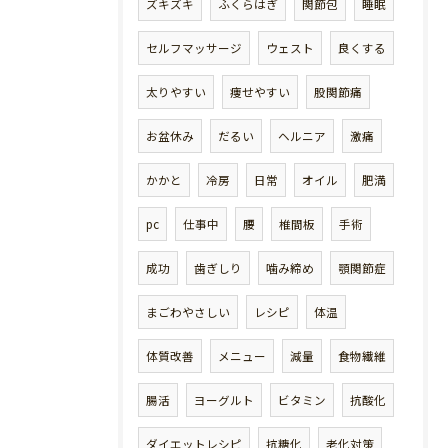
ズキズキ
ふくらはぎ
関節包
睡眠
セルフマッサージ
ウェスト
良くする
太りやすい
痩せやすい
股関節痛
お盆休み
だるい
ヘルニア
激痛
かかと
冷房
日常
オイル
肥満
pc
仕事中
腰
椎間板
手術
成功
歯ぎしり
噛み締め
顎関節症
まごわやさしい
レシピ
体温
体質改善
メニュー
減量
食物繊維
腸活
ヨーグルト
ビタミン
抗酸化
ダイエットレシピ
抗糖化
老化対策