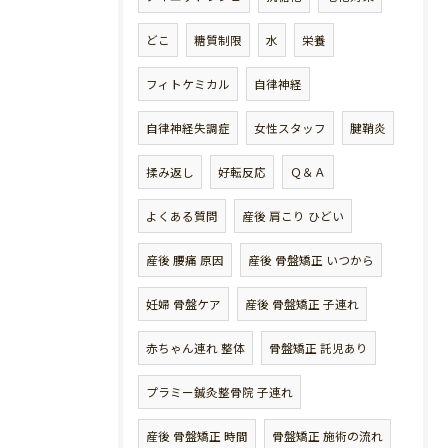
どこ
糖質制限
水
栄養
フィトケミカル
自律神経
自律神経失調症
女性スタッフ
腱鞘炎
揉み返し
好転反応
Ｑ＆Ａ
よくある質問
産後 肩こり ひどい
産後 腰痛 原因
産後 骨盤矯正 いつから
妊婦 骨盤ケア
産後 骨盤矯正 子連れ
赤ちゃん連れ 整体
骨盤矯正 託児あり
プラミー鍼灸整骨院 子連れ
産後 骨盤矯正 時間
骨盤矯正 施術の流れ