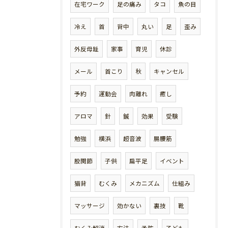
在宅ワーク
足の痛み
タコ
魚の目
冷え
首
背中
丸い
足
歪み
外反母趾
家事
育児
休診
メール
首こり
秋
キャンセル
予約
運動会
肉離れ
癒し
アロマ
針
鍼
効果
受験
勉強
横浜
超音波
腸腰筋
股関節
子供
扁平足
イベント
猫背
むくみ
メカニズム
仕組み
マッサージ
効かない
裏技
靴