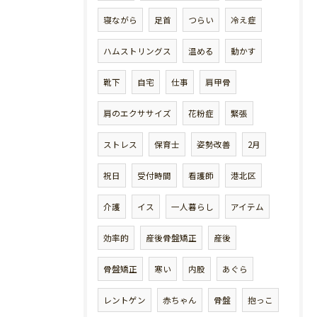
寝ながら
足首
つらい
冷え症
ハムストリングス
温める
動かす
靴下
自宅
仕事
肩甲骨
肩のエクササイズ
花粉症
緊張
ストレス
保育士
姿勢改善
2月
祝日
受付時間
看護師
港北区
介護
イス
一人暮らし
アイテム
効率的
産後骨盤矯正
産後
骨盤矯正
寒い
内股
あぐら
レントゲン
赤ちゃん
骨盤
抱っこ