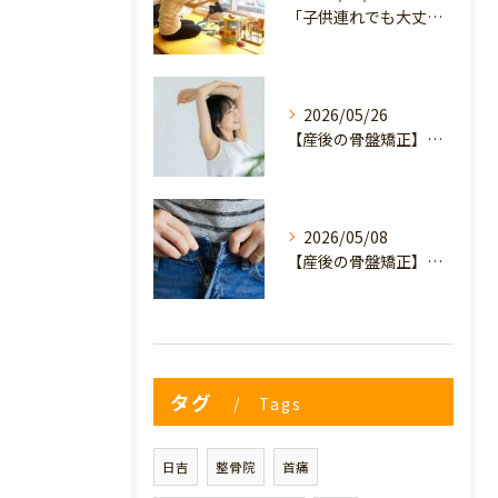
「子供連れでも大丈夫？」産後の腰痛・体型崩れに悩むママが、プライミー鍼灸整骨院を選ぶ3つの理由
2026/05/26
【産後の骨盤矯正】産後の原因不明なイライラ・疲れやすさは骨盤のせい？心と体を軽くするヒント
2026/05/08
【産後の骨盤矯正】妊娠前のデニムが履けない…
タグ
Tags
日吉
整骨院
首痛