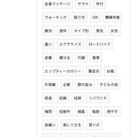
全身マッサージ
サウナ
歩行
ウォーキング
座り方
GW
腰痛改善
疲労
連休
タイプ別
男性
女性
重い
エクササイズ
ロードバイク
足裏
痩せる
代謝
食事
エンプティーカロリー
鵞足炎
台風
片頭痛
必要
膝の歪み
子どもの足
成長
妊娠
妊婦
リバウンド
梅雨
妊娠中
綱島
脂肪
燃やす
首痛い
楽にできる
耳ツボ