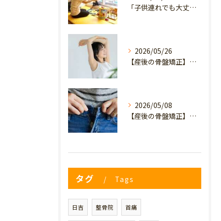
「子供連れでも大丈夫？」産後の腰痛・体型崩れに悩むママが、プライミー鍼灸整骨院を選ぶ3つの理由
2026/05/26
【産後の骨盤矯正】産後の原因不明なイライラ・疲れやすさは骨盤のせい？心と体を軽くするヒント
2026/05/08
【産後の骨盤矯正】妊娠前のデニムが履けない…
タグ
Tags
日吉
整骨院
首痛