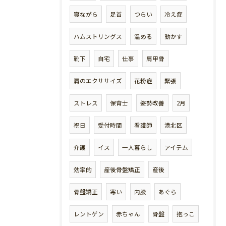
寝ながら
足首
つらい
冷え症
ハムストリングス
温める
動かす
靴下
自宅
仕事
肩甲骨
肩のエクササイズ
花粉症
緊張
ストレス
保育士
姿勢改善
2月
祝日
受付時間
看護師
港北区
介護
イス
一人暮らし
アイテム
効率的
産後骨盤矯正
産後
骨盤矯正
寒い
内股
あぐら
レントゲン
赤ちゃん
骨盤
抱っこ