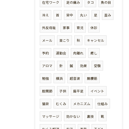
在宅ワーク
足の痛み
タコ
魚の目
冷え
首
背中
丸い
足
歪み
外反母趾
家事
育児
休診
メール
首こり
秋
キャンセル
予約
運動会
肉離れ
癒し
アロマ
針
鍼
効果
受験
勉強
横浜
超音波
腸腰筋
股関節
子供
扁平足
イベント
猫背
むくみ
メカニズム
仕組み
マッサージ
効かない
裏技
靴