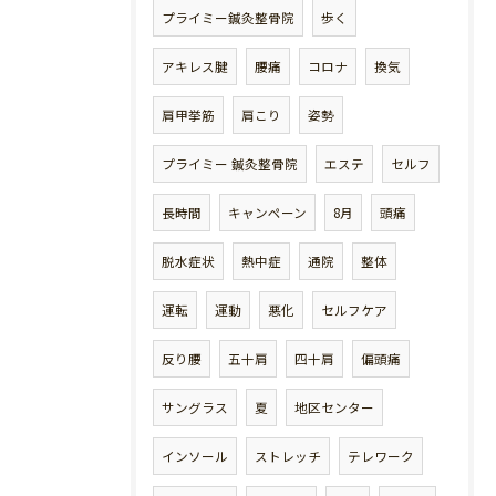
プライミー鍼灸整骨院
歩く
アキレス腱
腰痛
コロナ
換気
肩甲挙筋
肩こり
姿勢
プライミー 鍼灸整骨院
エステ
セルフ
長時間
キャンペーン
8月
頭痛
脱水症状
熱中症
通院
整体
運転
運動
悪化
セルフケア
反り腰
五十肩
四十肩
偏頭痛
サングラス
夏
地区センター
インソール
ストレッチ
テレワーク