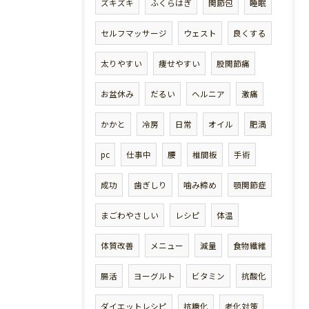
ズキズキ
ふくらはぎ
関節包
睡眠
セルフマッサージ
ウェスト
良くする
太りやすい
痩せやすい
股関節痛
お盆休み
だるい
ヘルニア
激痛
かかと
冷房
日常
オイル
肥満
pc
仕事中
腰
椎間板
手術
成功
歯ぎしり
噛み締め
顎関節症
まごわやさしい
レシピ
体温
体質改善
メニュー
減量
食物繊維
腸活
ヨーグルト
ビタミン
抗酸化
ダイエットレシピ
抗糖化
老化対策