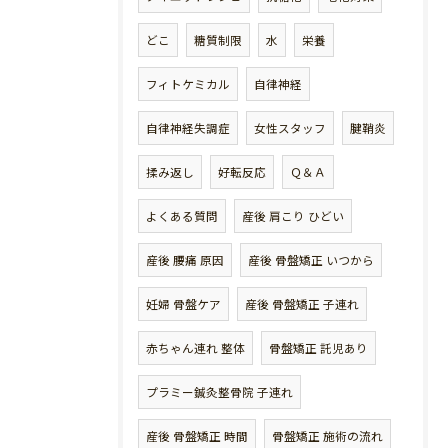
どこ
糖質制限
水
栄養
フィトケミカル
自律神経
自律神経失調症
女性スタッフ
腱鞘炎
揉み返し
好転反応
Ｑ＆Ａ
よくある質問
産後 肩こり ひどい
産後 腰痛 原因
産後 骨盤矯正 いつから
妊婦 骨盤ケア
産後 骨盤矯正 子連れ
赤ちゃん連れ 整体
骨盤矯正 託児あり
プラミー鍼灸整骨院 子連れ
産後 骨盤矯正 時間
骨盤矯正 施術の流れ