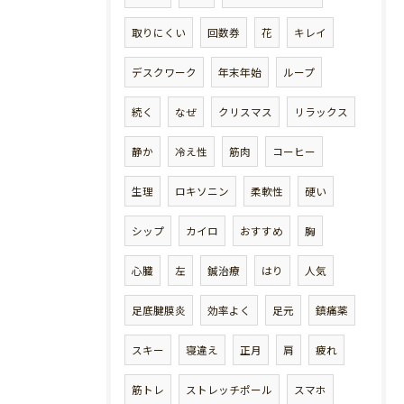
取りにくい
回数券
花
キレイ
デスクワーク
年末年始
ループ
続く
なぜ
クリスマス
リラックス
静か
冷え性
筋肉
コーヒー
生理
ロキソニン
柔軟性
硬い
シップ
カイロ
おすすめ
胸
心臓
左
鍼治療
はり
人気
足底腱膜炎
効率よく
足元
鎮痛薬
スキー
寝違え
正月
肩
疲れ
筋トレ
ストレッチポール
スマホ