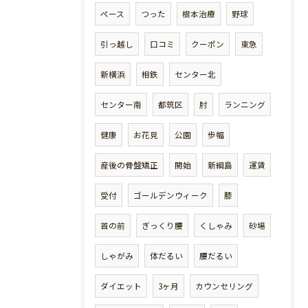
ペース
つった
根本治療
野球
引っ越し
口コミ
クーポン
東急
新横浜
相鉄
センター北
センター南
都筑区
肘
ランニング
健康
お花見
公園
歩幅
産後の骨盤矯正
開始
新綱島
運賃
受付
ゴールデンウィーク
膝
首の前
ぎっくり腰
くしゃみ
砂場
しゃがみ
体だるい
腰だるい
ダイエット
3ヶ月
カウンセリング