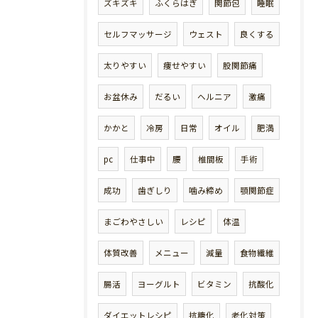
ズキズキ
ふくらはぎ
関節包
睡眠
セルフマッサージ
ウェスト
良くする
太りやすい
痩せやすい
股関節痛
お盆休み
だるい
ヘルニア
激痛
かかと
冷房
日常
オイル
肥満
pc
仕事中
腰
椎間板
手術
成功
歯ぎしり
噛み締め
顎関節症
まごわやさしい
レシピ
体温
体質改善
メニュー
減量
食物繊維
腸活
ヨーグルト
ビタミン
抗酸化
ダイエットレシピ
抗糖化
老化対策