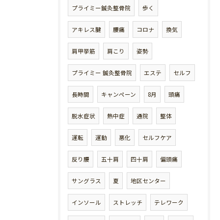
プライミー鍼灸整骨院
歩く
アキレス腱
腰痛
コロナ
換気
肩甲挙筋
肩こり
姿勢
プライミー 鍼灸整骨院
エステ
セルフ
長時間
キャンペーン
8月
頭痛
脱水症状
熱中症
通院
整体
運転
運動
悪化
セルフケア
反り腰
五十肩
四十肩
偏頭痛
サングラス
夏
地区センター
インソール
ストレッチ
テレワーク