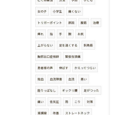
むくみ解消
方法
予防
子ども
女の子
小学生
痛くない
トリガーポイント
原因
腹筋
治療
痺れ
指
手
腕
お尻
上がらない
足を速くする
斜角筋
胸郭出口症候群
緊張性頭痛
患者様の声
伸ばす
かえってつらい
阻血
血流障害
血流
悪い
座りっぱなし
ギックリ腰
足がつった
痛い
低気圧
雨
こり
対策
東横線
改善
ストレートネック