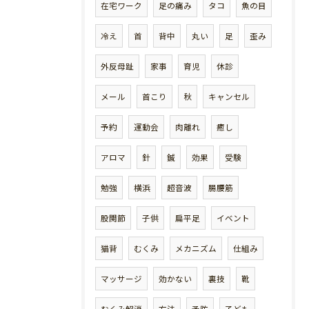
在宅ワーク
足の痛み
タコ
魚の目
冷え
首
背中
丸い
足
歪み
外反母趾
家事
育児
休診
メール
首こり
秋
キャンセル
予約
運動会
肉離れ
癒し
アロマ
針
鍼
効果
受験
勉強
横浜
超音波
腸腰筋
股関節
子供
扁平足
イベント
猫背
むくみ
メカニズム
仕組み
マッサージ
効かない
裏技
靴