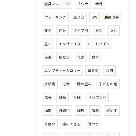
全身マッサージ
サウナ
歩行
ウォーキング
座り方
GW
腰痛改善
疲労
連休
タイプ別
男性
女性
重い
エクササイズ
ロードバイク
足裏
痩せる
代謝
食事
エンプティーカロリー
鵞足炎
台風
片頭痛
必要
膝の歪み
子どもの足
成長
妊娠
妊婦
リバウンド
梅雨
妊娠中
綱島
脂肪
燃やす
首痛い
楽にできる
耳ツボ