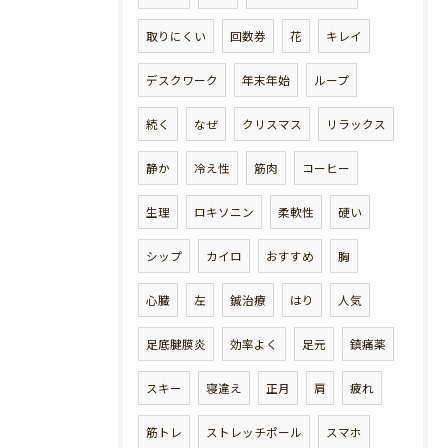
取りにくい
回数券
花
キレイ
デスクワーク
年末年始
ループ
続く
なぜ
クリスマス
リラックス
静か
冷え性
筋肉
コーヒー
生理
ロキソニン
柔軟性
硬い
シップ
カイロ
おすすめ
胸
心臓
左
鍼治療
はり
人気
足底腱膜炎
効率よく
足元
鎮痛薬
スキー
寝違え
正月
肩
疲れ
筋トレ
ストレッチポール
スマホ