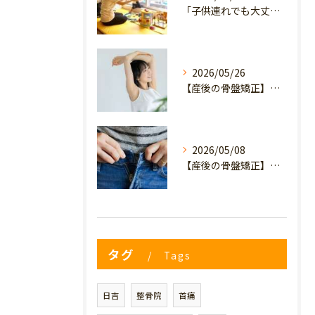
「子供連れでも大丈夫？」産後の腰痛・体型崩れに悩むママが、プライミー鍼灸整骨院を選ぶ3つの理由
2026/05/26
【産後の骨盤矯正】産後の原因不明なイライラ・疲れやすさは骨盤のせい？心と体を軽くするヒント
2026/05/08
【産後の骨盤矯正】妊娠前のデニムが履けない…
タグ
Tags
日吉
整骨院
首痛