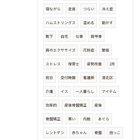
寝ながら
足首
つらい
冷え症
ハムストリングス
温める
動かす
靴下
自宅
仕事
肩甲骨
肩のエクササイズ
花粉症
緊張
ストレス
保育士
姿勢改善
2月
祝日
受付時間
看護師
港北区
介護
イス
一人暮らし
アイテム
効率的
産後骨盤矯正
産後
骨盤矯正
寒い
内股
あぐら
レントゲン
赤ちゃん
骨盤
抱っこ