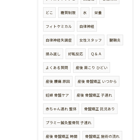
どこ
糖質制限
水
栄養
フィトケミカル
自律神経
自律神経失調症
女性スタッフ
腱鞘炎
揉み返し
好転反応
Ｑ＆Ａ
よくある質問
産後 肩こり ひどい
産後 腰痛 原因
産後 骨盤矯正 いつから
妊婦 骨盤ケア
産後 骨盤矯正 子連れ
赤ちゃん連れ 整体
骨盤矯正 託児あり
プラミー鍼灸整骨院 子連れ
産後 骨盤矯正 時間
骨盤矯正 施術の流れ