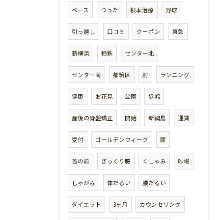
ペース
つった
根本治療
野球
引っ越し
口コミ
クーポン
東急
新横浜
相鉄
センター北
センター南
都筑区
肘
ランニング
健康
お花見
公園
歩幅
産後の骨盤矯正
開始
新綱島
運賃
受付
ゴールデンウィーク
膝
首の前
ぎっくり腰
くしゃみ
砂場
しゃがみ
体だるい
腰だるい
ダイエット
3ヶ月
カウンセリング