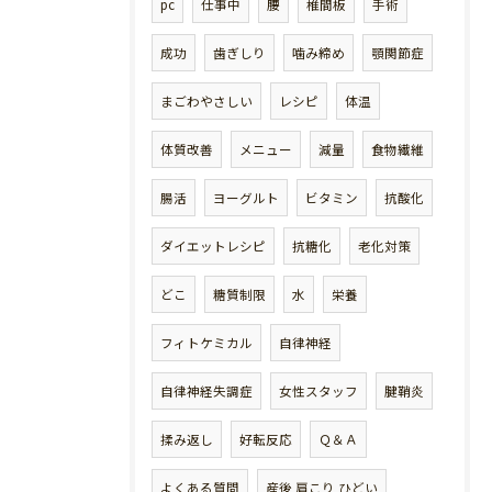
pc
仕事中
腰
椎間板
手術
成功
歯ぎしり
噛み締め
顎関節症
まごわやさしい
レシピ
体温
体質改善
メニュー
減量
食物繊維
腸活
ヨーグルト
ビタミン
抗酸化
ダイエットレシピ
抗糖化
老化対策
どこ
糖質制限
水
栄養
フィトケミカル
自律神経
自律神経失調症
女性スタッフ
腱鞘炎
揉み返し
好転反応
Ｑ＆Ａ
よくある質問
産後 肩こり ひどい