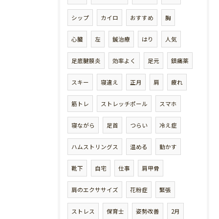
シップ
カイロ
おすすめ
胸
心臓
左
鍼治療
はり
人気
足底腱膜炎
効率よく
足元
鎮痛薬
スキー
寝違え
正月
肩
疲れ
筋トレ
ストレッチポール
スマホ
寝ながら
足首
つらい
冷え症
ハムストリングス
温める
動かす
靴下
自宅
仕事
肩甲骨
肩のエクササイズ
花粉症
緊張
ストレス
保育士
姿勢改善
2月