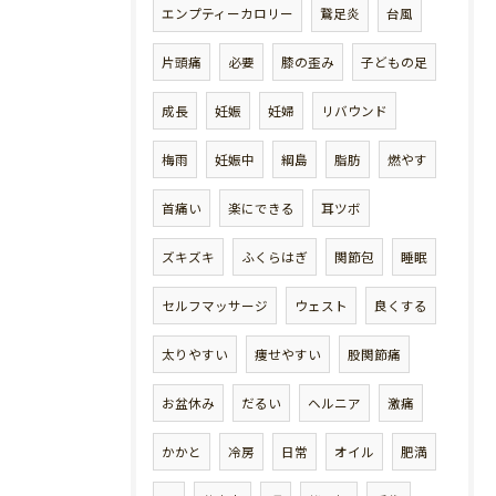
エンプティーカロリー
鵞足炎
台風
片頭痛
必要
膝の歪み
子どもの足
成長
妊娠
妊婦
リバウンド
梅雨
妊娠中
綱島
脂肪
燃やす
首痛い
楽にできる
耳ツボ
ズキズキ
ふくらはぎ
関節包
睡眠
セルフマッサージ
ウェスト
良くする
太りやすい
痩せやすい
股関節痛
お盆休み
だるい
ヘルニア
激痛
かかと
冷房
日常
オイル
肥満