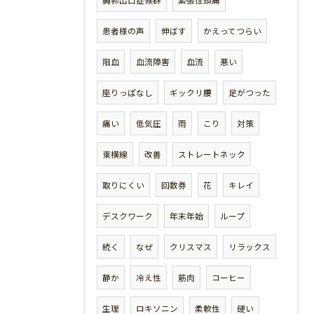
胸郭出口症候群
緊張性頭痛
患者様の声
伸ばす
かえってつらい
阻血
血流障害
血流
悪い
座りっぱなし
ギックリ腰
足がつった
痛い
低気圧
雨
こり
対策
東横線
改善
ストレートネック
取りにくい
回数券
花
キレイ
デスクワーク
年末年始
ループ
続く
なぜ
クリスマス
リラックス
静か
冷え性
筋肉
コーヒー
生理
ロキソニン
柔軟性
硬い