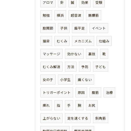
アロマ
針
鍼
効果
受験
勉強
横浜
超音波
腸腰筋
股関節
子供
扁平足
イベント
猫背
むくみ
メカニズム
仕組み
マッサージ
効かない
裏技
靴
むくみ解消
方法
予防
子ども
女の子
小学生
痛くない
トリガーポイント
原因
腹筋
治療
痺れ
指
手
腕
お尻
上がらない
足を速くする
斜角筋