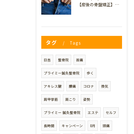
【産後の骨盤矯正】妊娠前のデニムが履けない…
タグ
Tags
日吉
整骨院
首痛
プライミー鍼灸整骨院
歩く
アキレス腱
腰痛
コロナ
換気
肩甲挙筋
肩こり
姿勢
プライミー 鍼灸整骨院
エステ
セルフ
長時間
キャンペーン
8月
頭痛