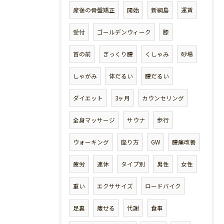
産後の骨盤矯正
開始
新綱島
運賃
受付
ゴールデンウィーク
膝
首の前
ぎっくり腰
くしゃみ
砂場
しゃがみ
体だるい
腰だるい
ダイエット
3ヶ月
カウンセリング
全身マッサージ
サウナ
歩行
ウォーキング
座り方
GW
腰痛改善
疲労
連休
タイプ別
男性
女性
重い
エクササイズ
ロードバイク
足裏
痩せる
代謝
食事