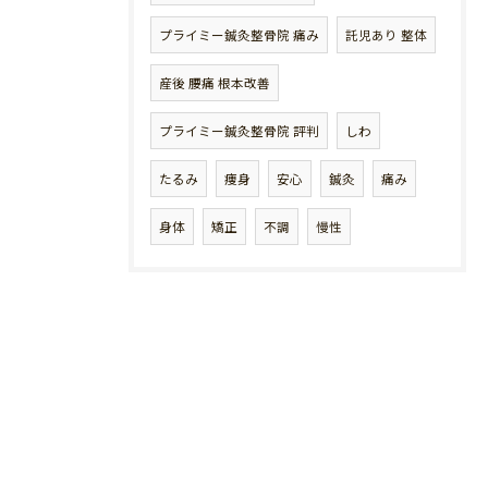
プライミー鍼灸整骨院 痛み
託児あり 整体
産後 腰痛 根本改善
プライミー鍼灸整骨院 評判
しわ
たるみ
痩身
安心
鍼灸
痛み
身体
矯正
不調
慢性