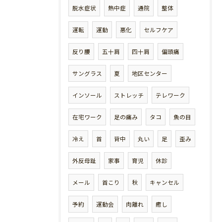
脱水症状
熱中症
通院
整体
運転
運動
悪化
セルフケア
反り腰
五十肩
四十肩
偏頭痛
サングラス
夏
地区センター
インソール
ストレッチ
テレワーク
在宅ワーク
足の痛み
タコ
魚の目
冷え
首
背中
丸い
足
歪み
外反母趾
家事
育児
休診
メール
首こり
秋
キャンセル
予約
運動会
肉離れ
癒し