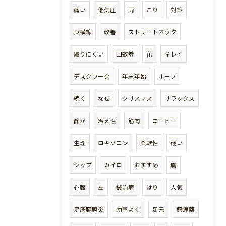
痛い
低気圧
雨
こり
対策
東横線
改善
ストレートネック
取りにくい
回数券
花
キレイ
デスクワーク
年末年始
ループ
続く
なぜ
クリスマス
リラックス
静か
冷え性
筋肉
コーヒー
生理
ロキソニン
柔軟性
硬い
シップ
カイロ
おすすめ
胸
心臓
左
鍼治療
はり
人気
足底腱膜炎
効率よく
足元
鎮痛薬