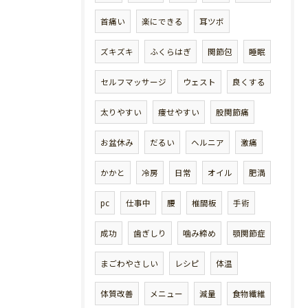
首痛い
楽にできる
耳ツボ
ズキズキ
ふくらはぎ
関節包
睡眠
セルフマッサージ
ウェスト
良くする
太りやすい
痩せやすい
股関節痛
お盆休み
だるい
ヘルニア
激痛
かかと
冷房
日常
オイル
肥満
pc
仕事中
腰
椎間板
手術
成功
歯ぎしり
噛み締め
顎関節症
まごわやさしい
レシピ
体温
体質改善
メニュー
減量
食物繊維