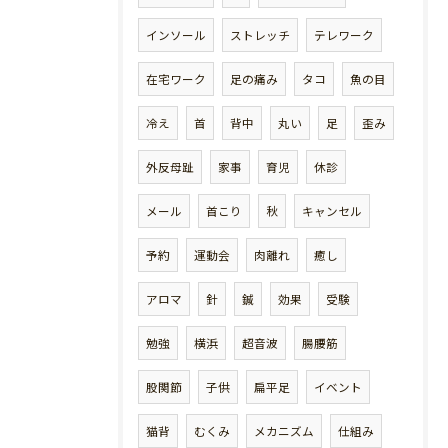
インソール
ストレッチ
テレワーク
在宅ワーク
足の痛み
タコ
魚の目
冷え
首
背中
丸い
足
歪み
外反母趾
家事
育児
休診
メール
首こり
秋
キャンセル
予約
運動会
肉離れ
癒し
アロマ
針
鍼
効果
受験
勉強
横浜
超音波
腸腰筋
股関節
子供
扁平足
イベント
猫背
むくみ
メカニズム
仕組み