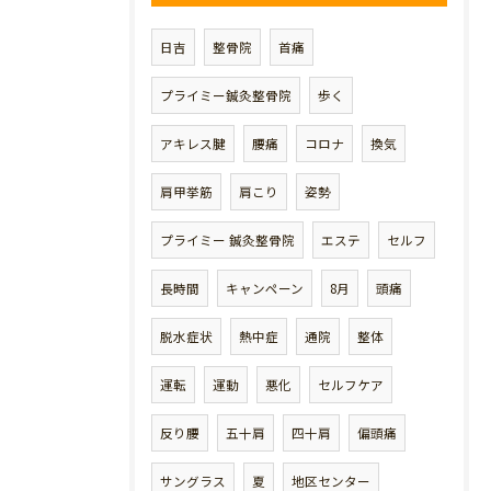
日吉
整骨院
首痛
プライミー鍼灸整骨院
歩く
アキレス腱
腰痛
コロナ
換気
肩甲挙筋
肩こり
姿勢
プライミー 鍼灸整骨院
エステ
セルフ
長時間
キャンペーン
8月
頭痛
脱水症状
熱中症
通院
整体
運転
運動
悪化
セルフケア
反り腰
五十肩
四十肩
偏頭痛
サングラス
夏
地区センター