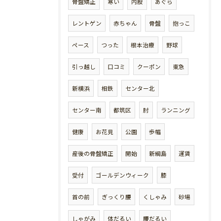
骨盤矯正
寒い
内股
あぐら
レントゲン
赤ちゃん
骨盤
抱っこ
ペース
つった
根本治療
野球
引っ越し
口コミ
クーポン
東急
新横浜
相鉄
センター北
センター南
都筑区
肘
ランニング
健康
お花見
公園
歩幅
産後の骨盤矯正
開始
新綱島
運賃
受付
ゴールデンウィーク
膝
首の前
ぎっくり腰
くしゃみ
砂場
しゃがみ
体だるい
腰だるい