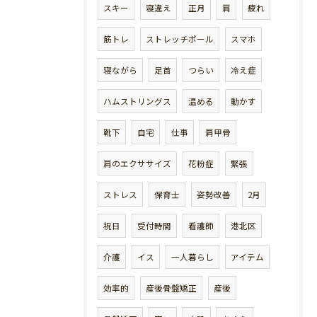
スキー
寝違え
正月
肩
疲れ
筋トレ
ストレッチポール
スマホ
寝ながら
足首
つらい
冷え症
ハムストリングス
温める
動かす
靴下
自宅
仕事
肩甲骨
肩のエクササイズ
花粉症
緊張
ストレス
保育士
姿勢改善
2月
祝日
受付時間
看護師
港北区
介護
イス
一人暮らし
アイテム
効率的
産後骨盤矯正
産後