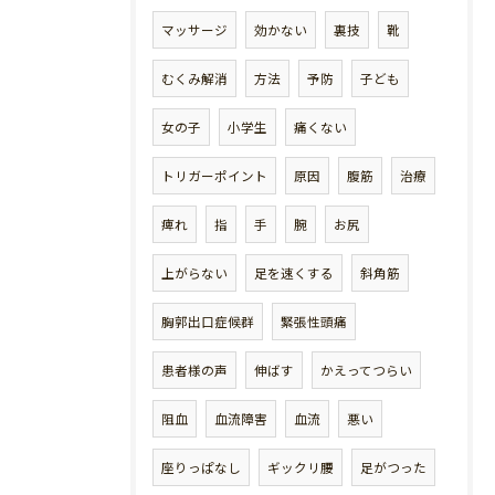
マッサージ
効かない
裏技
靴
むくみ解消
方法
予防
子ども
女の子
小学生
痛くない
トリガーポイント
原因
腹筋
治療
痺れ
指
手
腕
お尻
上がらない
足を速くする
斜角筋
胸郭出口症候群
緊張性頭痛
患者様の声
伸ばす
かえってつらい
阻血
血流障害
血流
悪い
座りっぱなし
ギックリ腰
足がつった