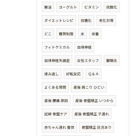
腸活
ヨーグルト
ビタミン
抗酸化
ダイエットレシピ
抗糖化
老化対策
どこ
糖質制限
水
栄養
フィトケミカル
自律神経
自律神経失調症
女性スタッフ
腱鞘炎
揉み返し
好転反応
Ｑ＆Ａ
よくある質問
産後 肩こり ひどい
産後 腰痛 原因
産後 骨盤矯正 いつから
妊婦 骨盤ケア
産後 骨盤矯正 子連れ
赤ちゃん連れ 整体
骨盤矯正 託児あり