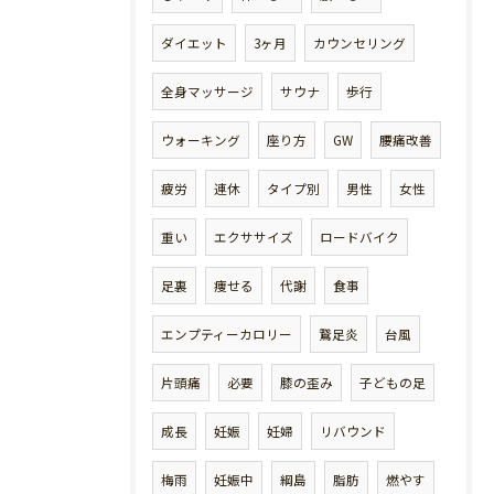
ダイエット
3ヶ月
カウンセリング
全身マッサージ
サウナ
歩行
ウォーキング
座り方
GW
腰痛改善
疲労
連休
タイプ別
男性
女性
重い
エクササイズ
ロードバイク
足裏
痩せる
代謝
食事
エンプティーカロリー
鵞足炎
台風
片頭痛
必要
膝の歪み
子どもの足
成長
妊娠
妊婦
リバウンド
梅雨
妊娠中
綱島
脂肪
燃やす