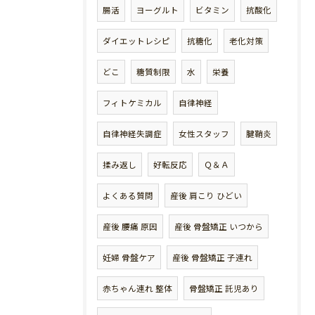
腸活
ヨーグルト
ビタミン
抗酸化
ダイエットレシピ
抗糖化
老化対策
どこ
糖質制限
水
栄養
フィトケミカル
自律神経
自律神経失調症
女性スタッフ
腱鞘炎
揉み返し
好転反応
Ｑ＆Ａ
よくある質問
産後 肩こり ひどい
産後 腰痛 原因
産後 骨盤矯正 いつから
妊婦 骨盤ケア
産後 骨盤矯正 子連れ
赤ちゃん連れ 整体
骨盤矯正 託児あり