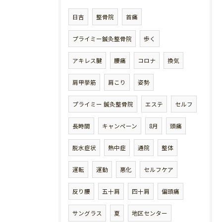
日吉
整骨院
首痛
プライミー鍼灸整骨院
歩く
アキレス腱
腰痛
コロナ
換気
肩甲挙筋
肩こり
姿勢
プライミー 鍼灸整骨院
エステ
セルフ
長時間
キャンペーン
8月
頭痛
脱水症状
熱中症
通院
整体
運転
運動
悪化
セルフケア
反り腰
五十肩
四十肩
偏頭痛
サングラス
夏
地区センター