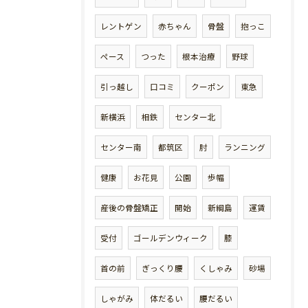
レントゲン
赤ちゃん
骨盤
抱っこ
ペース
つった
根本治療
野球
引っ越し
口コミ
クーポン
東急
新横浜
相鉄
センター北
センター南
都筑区
肘
ランニング
健康
お花見
公園
歩幅
産後の骨盤矯正
開始
新綱島
運賃
受付
ゴールデンウィーク
膝
首の前
ぎっくり腰
くしゃみ
砂場
しゃがみ
体だるい
腰だるい