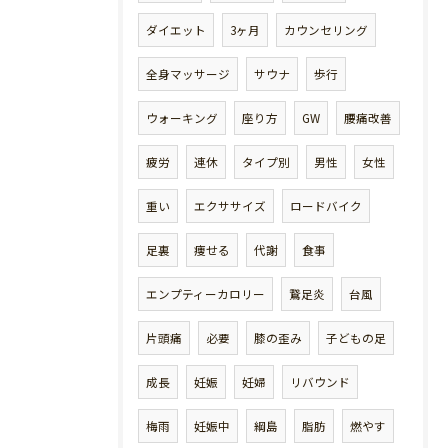
ダイエット
3ヶ月
カウンセリング
全身マッサージ
サウナ
歩行
ウォーキング
座り方
GW
腰痛改善
疲労
連休
タイプ別
男性
女性
重い
エクササイズ
ロードバイク
足裏
痩せる
代謝
食事
エンプティーカロリー
鵞足炎
台風
片頭痛
必要
膝の歪み
子どもの足
成長
妊娠
妊婦
リバウンド
梅雨
妊娠中
綱島
脂肪
燃やす