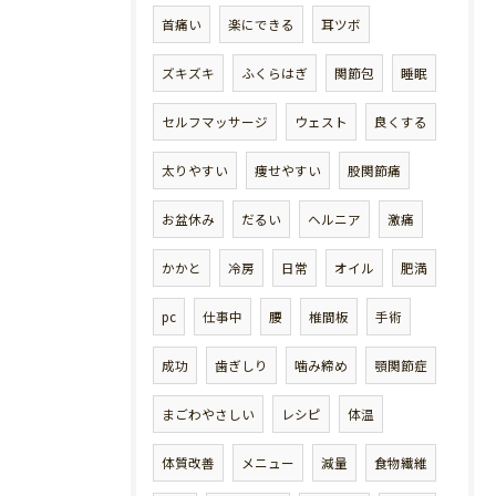
首痛い
楽にできる
耳ツボ
ズキズキ
ふくらはぎ
関節包
睡眠
セルフマッサージ
ウェスト
良くする
太りやすい
痩せやすい
股関節痛
お盆休み
だるい
ヘルニア
激痛
かかと
冷房
日常
オイル
肥満
pc
仕事中
腰
椎間板
手術
成功
歯ぎしり
噛み締め
顎関節症
まごわやさしい
レシピ
体温
体質改善
メニュー
減量
食物繊維