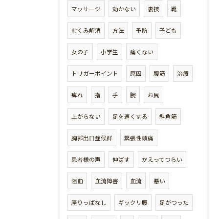
マッサージ
効かない
裏技
靴
むくみ解消
方法
予防
子ども
女の子
小学生
痛くない
トリガーポイント
原因
腹筋
治療
痺れ
指
手
腕
お尻
上がらない
足を速くする
斜角筋
胸郭出口症候群
緊張性頭痛
患者様の声
伸ばす
かえってつらい
阻血
血流障害
血流
悪い
座りっぱなし
ギックリ腰
足がつった