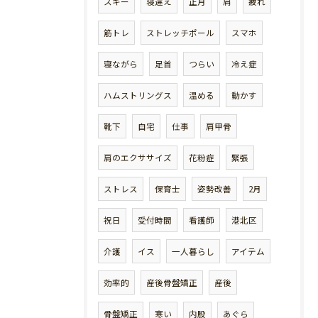
スキー
寝違え
正月
肩
疲れ
筋トレ
ストレッチポール
スマホ
寝ながら
足首
つらい
冷え症
ハムストリングス
温める
動かす
靴下
自宅
仕事
肩甲骨
肩のエクササイズ
花粉症
緊張
ストレス
保育士
姿勢改善
2月
祝日
受付時間
看護師
港北区
介護
イス
一人暮らし
アイテム
効率的
産後骨盤矯正
産後
骨盤矯正
寒い
内股
あぐら