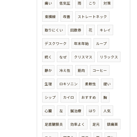
痛い
低気圧
雨
こり
対策
東横線
改善
ストレートネック
取りにくい
回数券
花
キレイ
デスクワーク
年末年始
ループ
続く
なぜ
クリスマス
リラックス
静か
冷え性
筋肉
コーヒー
生理
ロキソニン
柔軟性
硬い
シップ
カイロ
おすすめ
胸
心臓
左
鍼治療
はり
人気
足底腱膜炎
効率よく
足元
鎮痛薬