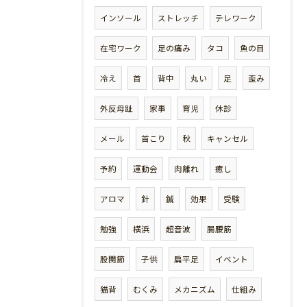
インソール
ストレッチ
テレワーク
在宅ワーク
足の痛み
タコ
魚の目
冷え
首
背中
丸い
足
歪み
外反母趾
家事
育児
休診
メール
首こり
秋
キャンセル
予約
運動会
肉離れ
癒し
アロマ
針
鍼
効果
受験
勉強
横浜
超音波
腸腰筋
股関節
子供
扁平足
イベント
猫背
むくみ
メカニズム
仕組み