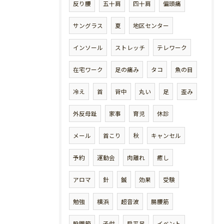
反り腰
五十肩
四十肩
偏頭痛
サングラス
夏
地区センター
インソール
ストレッチ
テレワーク
在宅ワーク
足の痛み
タコ
魚の目
冷え
首
背中
丸い
足
歪み
外反母趾
家事
育児
休診
メール
首こり
秋
キャンセル
予約
運動会
肉離れ
癒し
アロマ
針
鍼
効果
受験
勉強
横浜
超音波
腸腰筋
股関節
子供
扁平足
イベント