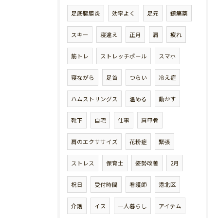
足底腱膜炎
効率よく
足元
鎮痛薬
スキー
寝違え
正月
肩
疲れ
筋トレ
ストレッチポール
スマホ
寝ながら
足首
つらい
冷え症
ハムストリングス
温める
動かす
靴下
自宅
仕事
肩甲骨
肩のエクササイズ
花粉症
緊張
ストレス
保育士
姿勢改善
2月
祝日
受付時間
看護師
港北区
介護
イス
一人暮らし
アイテム