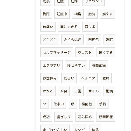
成長
妊娠
妊婦
リバウンド
梅雨
妊娠中
綱島
脂肪
燃やす
首痛い
楽にできる
耳ツボ
ズキズキ
ふくらはぎ
関節包
睡眠
セルフマッサージ
ウェスト
良くする
太りやすい
痩せやすい
股関節痛
お盆休み
だるい
ヘルニア
激痛
かかと
冷房
日常
オイル
肥満
pc
仕事中
腰
椎間板
手術
成功
歯ぎしり
噛み締め
顎関節症
まごわやさしい
レシピ
体温