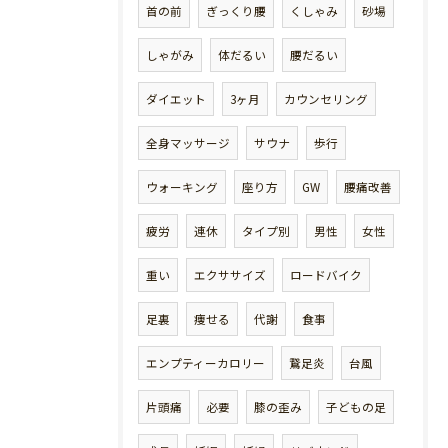
首の前
ぎっくり腰
くしゃみ
砂場
しゃがみ
体だるい
腰だるい
ダイエット
3ヶ月
カウンセリング
全身マッサージ
サウナ
歩行
ウォーキング
座り方
GW
腰痛改善
疲労
連休
タイプ別
男性
女性
重い
エクササイズ
ロードバイク
足裏
痩せる
代謝
食事
エンプティーカロリー
鵞足炎
台風
片頭痛
必要
膝の歪み
子どもの足