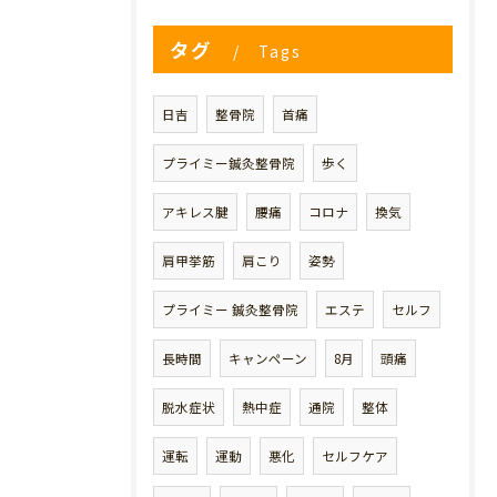
タグ
Tags
日吉
整骨院
首痛
プライミー鍼灸整骨院
歩く
アキレス腱
腰痛
コロナ
換気
肩甲挙筋
肩こり
姿勢
プライミー 鍼灸整骨院
エステ
セルフ
長時間
キャンペーン
8月
頭痛
脱水症状
熱中症
通院
整体
運転
運動
悪化
セルフケア