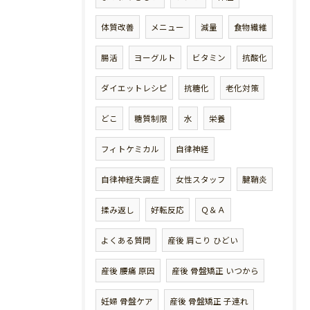
体質改善
メニュー
減量
食物繊維
腸活
ヨーグルト
ビタミン
抗酸化
ダイエットレシピ
抗糖化
老化対策
どこ
糖質制限
水
栄養
フィトケミカル
自律神経
自律神経失調症
女性スタッフ
腱鞘炎
揉み返し
好転反応
Ｑ＆Ａ
よくある質問
産後 肩こり ひどい
産後 腰痛 原因
産後 骨盤矯正 いつから
妊婦 骨盤ケア
産後 骨盤矯正 子連れ