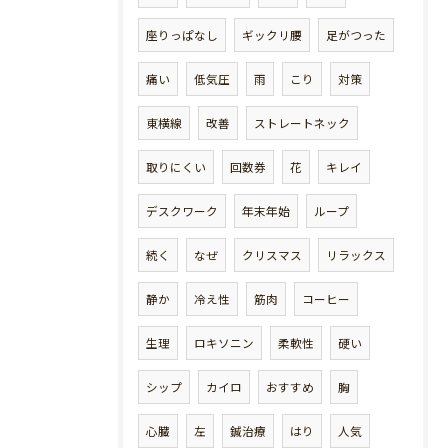
座りっぱなし
ギックリ腰
足がつった
痛い
低気圧
雨
こり
対策
東横線
改善
ストレートネック
取りにくい
回数券
花
キレイ
デスクワーク
年末年始
ループ
続く
なぜ
クリスマス
リラックス
静か
冷え性
筋肉
コーヒー
生理
ロキソニン
柔軟性
硬い
シップ
カイロ
おすすめ
胸
心臓
左
鍼治療
はり
人気