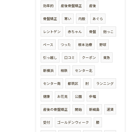
効率的
産後骨盤矯正
産後
骨盤矯正
寒い
内股
あぐら
レントゲン
赤ちゃん
骨盤
抱っこ
ペース
つった
根本治療
野球
引っ越し
口コミ
クーポン
東急
新横浜
相鉄
センター北
センター南
都筑区
肘
ランニング
健康
お花見
公園
歩幅
産後の骨盤矯正
開始
新綱島
運賃
受付
ゴールデンウィーク
膝