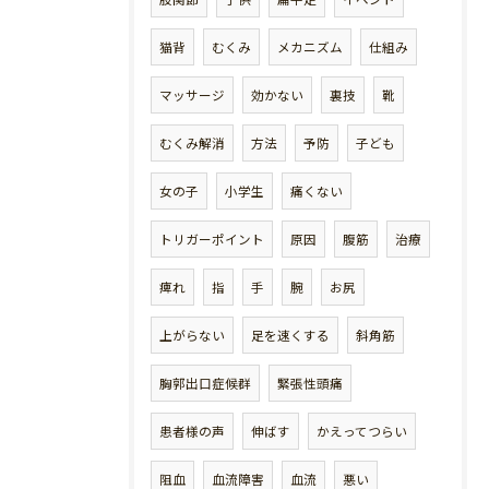
猫背
むくみ
メカニズム
仕組み
マッサージ
効かない
裏技
靴
むくみ解消
方法
予防
子ども
女の子
小学生
痛くない
トリガーポイント
原因
腹筋
治療
痺れ
指
手
腕
お尻
上がらない
足を速くする
斜角筋
胸郭出口症候群
緊張性頭痛
患者様の声
伸ばす
かえってつらい
阻血
血流障害
血流
悪い