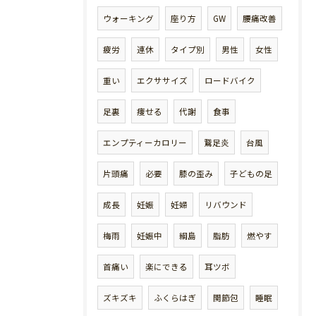
ウォーキング
座り方
GW
腰痛改善
疲労
連休
タイプ別
男性
女性
重い
エクササイズ
ロードバイク
足裏
痩せる
代謝
食事
エンプティーカロリー
鵞足炎
台風
片頭痛
必要
膝の歪み
子どもの足
成長
妊娠
妊婦
リバウンド
梅雨
妊娠中
綱島
脂肪
燃やす
首痛い
楽にできる
耳ツボ
ズキズキ
ふくらはぎ
関節包
睡眠