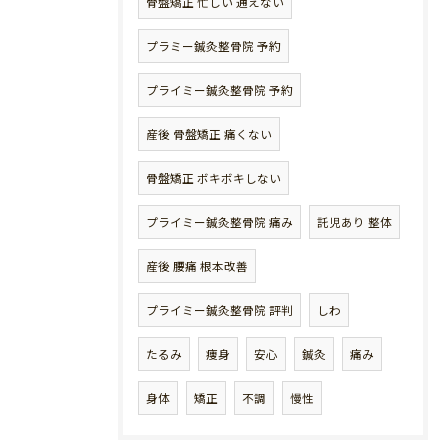
骨盤矯正 忙しい 通えない
プラミー鍼灸整骨院 予約
プライミー鍼灸整骨院 予約
産後 骨盤矯正 痛くない
骨盤矯正 ボキボキしない
プライミー鍼灸整骨院 痛み
託児あり 整体
産後 腰痛 根本改善
プライミー鍼灸整骨院 評判
しわ
たるみ
痩身
安心
鍼灸
痛み
身体
矯正
不調
慢性