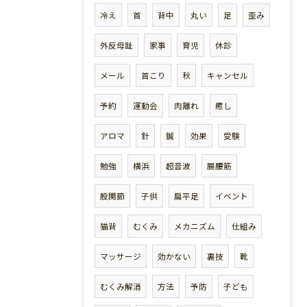
冷え
首
背中
丸い
足
歪み
外反母趾
家事
育児
休診
メール
首こり
秋
キャンセル
予約
運動会
肉離れ
癒し
アロマ
針
鍼
効果
受験
勉強
横浜
超音波
腸腰筋
股関節
子供
扁平足
イベント
猫背
むくみ
メカニズム
仕組み
マッサージ
効かない
裏技
靴
むくみ解消
方法
予防
子ども