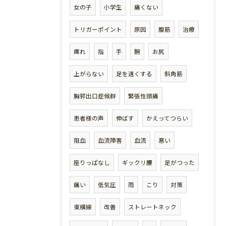
女の子
小学生
痛くない
トリガーポイント
原因
腹筋
治療
痺れ
指
手
腕
お尻
上がらない
足を速くする
斜角筋
胸郭出口症候群
緊張性頭痛
患者様の声
伸ばす
かえってつらい
阻血
血流障害
血流
悪い
座りっぱなし
ギックリ腰
足がつった
痛い
低気圧
雨
こり
対策
東横線
改善
ストレートネック