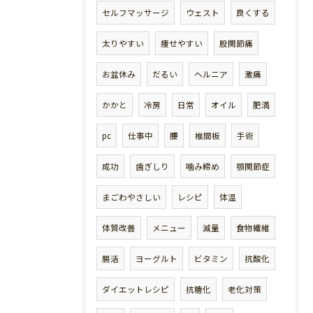
セルフマッサージ
ウェスト
良くする
太りやすい
痩せやすい
股関節痛
お盆休み
だるい
ヘルニア
激痛
かかと
冷房
日常
オイル
肥満
pc
仕事中
腰
椎間板
手術
成功
歯ぎしり
噛み締め
顎関節症
まごわやさしい
レシピ
体温
体質改善
メニュー
減量
食物繊維
腸活
ヨーグルト
ビタミン
抗酸化
ダイエットレシピ
抗糖化
老化対策