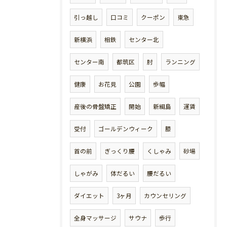
引っ越し
口コミ
クーポン
東急
新横浜
相鉄
センター北
センター南
都筑区
肘
ランニング
健康
お花見
公園
歩幅
産後の骨盤矯正
開始
新綱島
運賃
受付
ゴールデンウィーク
膝
首の前
ぎっくり腰
くしゃみ
砂場
しゃがみ
体だるい
腰だるい
ダイエット
3ヶ月
カウンセリング
全身マッサージ
サウナ
歩行