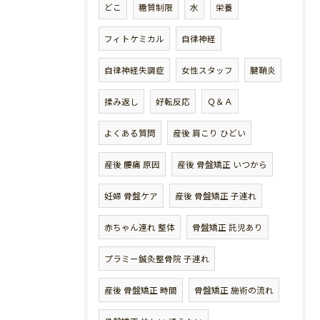
どこ
糖質制限
水
栄養
フィトケミカル
自律神経
自律神経失調症
女性スタッフ
腱鞘炎
揉み返し
好転反応
Ｑ＆Ａ
よくある質問
産後 肩こり ひどい
産後 腰痛 原因
産後 骨盤矯正 いつから
妊婦 骨盤ケア
産後 骨盤矯正 子連れ
赤ちゃん連れ 整体
骨盤矯正 託児あり
プラミー鍼灸整骨院 子連れ
産後 骨盤矯正 時間
骨盤矯正 施術の流れ