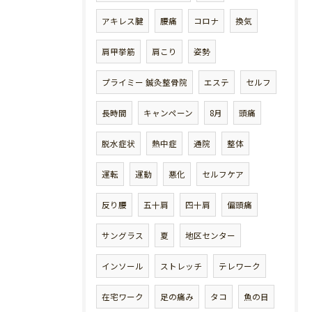
アキレス腱
腰痛
コロナ
換気
肩甲挙筋
肩こり
姿勢
プライミー 鍼灸整骨院
エステ
セルフ
長時間
キャンペーン
8月
頭痛
脱水症状
熱中症
通院
整体
運転
運動
悪化
セルフケア
反り腰
五十肩
四十肩
偏頭痛
サングラス
夏
地区センター
インソール
ストレッチ
テレワーク
在宅ワーク
足の痛み
タコ
魚の目