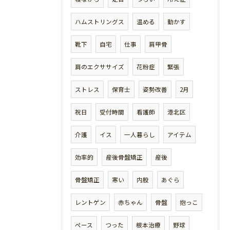
ハムストリングス
温める
動かす
靴下
自宅
仕事
肩甲骨
肩のエクササイズ
花粉症
緊張
ストレス
保育士
姿勢改善
2月
祝日
受付時間
看護師
港北区
介護
イス
一人暮らし
アイテム
効率的
産後骨盤矯正
産後
骨盤矯正
寒い
内股
あぐら
レントゲン
赤ちゃん
骨盤
抱っこ
ペース
つった
根本治療
野球