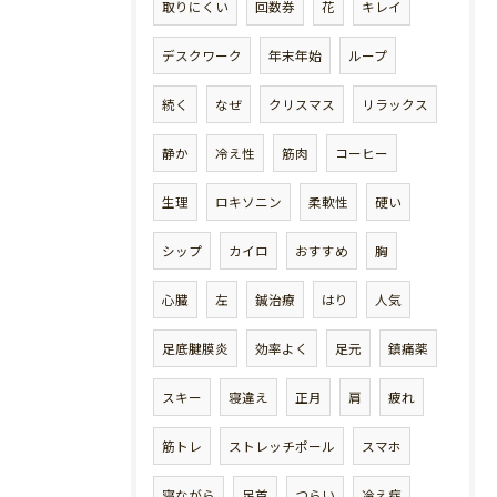
取りにくい
回数券
花
キレイ
デスクワーク
年末年始
ループ
続く
なぜ
クリスマス
リラックス
静か
冷え性
筋肉
コーヒー
生理
ロキソニン
柔軟性
硬い
シップ
カイロ
おすすめ
胸
心臓
左
鍼治療
はり
人気
足底腱膜炎
効率よく
足元
鎮痛薬
スキー
寝違え
正月
肩
疲れ
筋トレ
ストレッチポール
スマホ
寝ながら
足首
つらい
冷え症