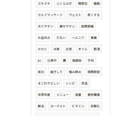
ズキズキ
ふくらはぎ
関節包
睡眠
セルフマッサージ
ウェスト
良くする
太りやすい
痩せやすい
股関節痛
お盆休み
だるい
ヘルニア
激痛
かかと
冷房
日常
オイル
肥満
pc
仕事中
腰
椎間板
手術
成功
歯ぎしり
噛み締め
顎関節症
まごわやさしい
レシピ
体温
体質改善
メニュー
減量
食物繊維
腸活
ヨーグルト
ビタミン
抗酸化