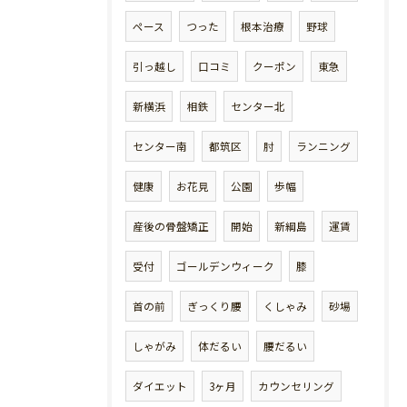
ペース
つった
根本治療
野球
引っ越し
口コミ
クーポン
東急
新横浜
相鉄
センター北
センター南
都筑区
肘
ランニング
健康
お花見
公園
歩幅
産後の骨盤矯正
開始
新綱島
運賃
受付
ゴールデンウィーク
膝
首の前
ぎっくり腰
くしゃみ
砂場
しゃがみ
体だるい
腰だるい
ダイエット
3ヶ月
カウンセリング