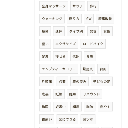
全身マッサージ
サウナ
歩行
ウォーキング
座り方
GW
腰痛改善
疲労
連休
タイプ別
男性
女性
重い
エクササイズ
ロードバイク
足裏
痩せる
代謝
食事
エンプティーカロリー
鵞足炎
台風
片頭痛
必要
膝の歪み
子どもの足
成長
妊娠
妊婦
リバウンド
梅雨
妊娠中
綱島
脂肪
燃やす
首痛い
楽にできる
耳ツボ