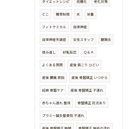
ダイエットレシピ
抗糖化
老化対策
どこ
糖質制限
水
栄養
フィトケミカル
自律神経
自律神経失調症
女性スタッフ
腱鞘炎
揉み返し
好転反応
Ｑ＆Ａ
よくある質問
産後 肩こり ひどい
産後 腰痛 原因
産後 骨盤矯正 いつから
妊婦 骨盤ケア
産後 骨盤矯正 子連れ
赤ちゃん連れ 整体
骨盤矯正 託児あり
プラミー鍼灸整骨院 子連れ
産後 骨盤矯正 時間
骨盤矯正 施術の流れ