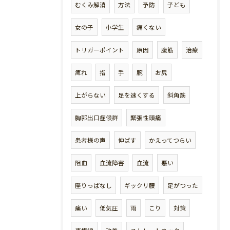
むくみ解消
方法
予防
子ども
女の子
小学生
痛くない
トリガーポイント
原因
腹筋
治療
痺れ
指
手
腕
お尻
上がらない
足を速くする
斜角筋
胸郭出口症候群
緊張性頭痛
患者様の声
伸ばす
かえってつらい
阻血
血流障害
血流
悪い
座りっぱなし
ギックリ腰
足がつった
痛い
低気圧
雨
こり
対策