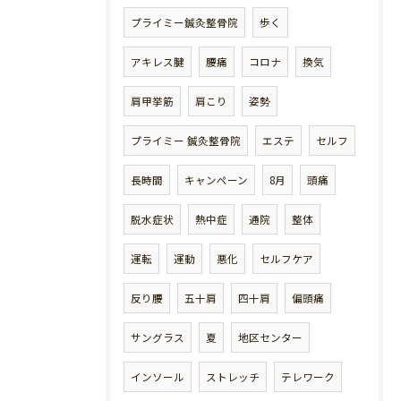
プライミー鍼灸整骨院
歩く
アキレス腱
腰痛
コロナ
換気
肩甲挙筋
肩こり
姿勢
プライミー 鍼灸整骨院
エステ
セルフ
長時間
キャンペーン
8月
頭痛
脱水症状
熱中症
通院
整体
運転
運動
悪化
セルフケア
反り腰
五十肩
四十肩
偏頭痛
サングラス
夏
地区センター
インソール
ストレッチ
テレワーク