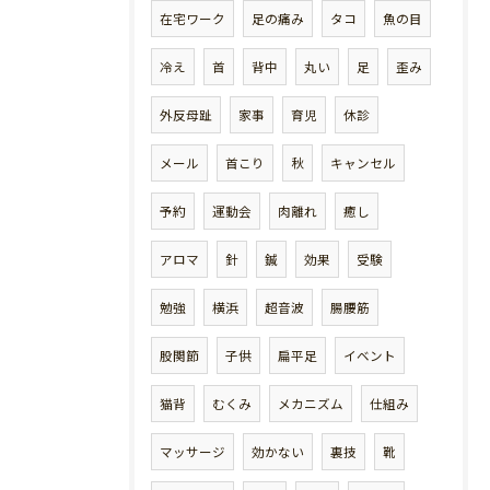
在宅ワーク
足の痛み
タコ
魚の目
冷え
首
背中
丸い
足
歪み
外反母趾
家事
育児
休診
メール
首こり
秋
キャンセル
予約
運動会
肉離れ
癒し
アロマ
針
鍼
効果
受験
勉強
横浜
超音波
腸腰筋
股関節
子供
扁平足
イベント
猫背
むくみ
メカニズム
仕組み
マッサージ
効かない
裏技
靴