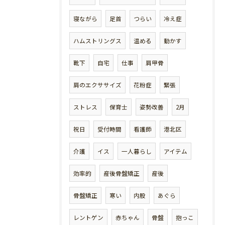
寝ながら
足首
つらい
冷え症
ハムストリングス
温める
動かす
靴下
自宅
仕事
肩甲骨
肩のエクササイズ
花粉症
緊張
ストレス
保育士
姿勢改善
2月
祝日
受付時間
看護師
港北区
介護
イス
一人暮らし
アイテム
効率的
産後骨盤矯正
産後
骨盤矯正
寒い
内股
あぐら
レントゲン
赤ちゃん
骨盤
抱っこ