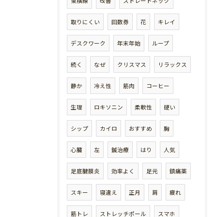
東横線
改善
ストレートネック
取りにくい
回数券
花
キレイ
デスクワーク
年末年始
ループ
続く
なぜ
クリスマス
リラックス
静か
冷え性
筋肉
コーヒー
生理
ロキソニン
柔軟性
硬い
シップ
カイロ
おすすめ
胸
心臓
左
鍼治療
はり
人気
足底腱膜炎
効率よく
足元
鎮痛薬
スキー
寝違え
正月
肩
疲れ
筋トレ
ストレッチポール
スマホ