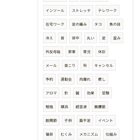
インソール
ストレッチ
テレワーク
在宅ワーク
足の痛み
タコ
魚の目
冷え
首
背中
丸い
足
歪み
外反母趾
家事
育児
休診
メール
首こり
秋
キャンセル
予約
運動会
肉離れ
癒し
アロマ
針
鍼
効果
受験
勉強
横浜
超音波
腸腰筋
股関節
子供
扁平足
イベント
猫背
むくみ
メカニズム
仕組み