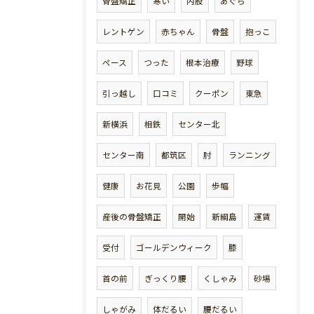
骨盤矯正
寒い
内股
あぐら
レントゲン
赤ちゃん
骨盤
抱っこ
ペース
つった
根本治療
野球
引っ越し
口コミ
クーポン
東急
新横浜
相鉄
センター北
センター南
都筑区
肘
ランニング
健康
お花見
公園
歩幅
産後の骨盤矯正
開始
新綱島
運賃
受付
ゴールデンウィーク
膝
首の前
ぎっくり腰
くしゃみ
砂場
しゃがみ
体だるい
腰だるい