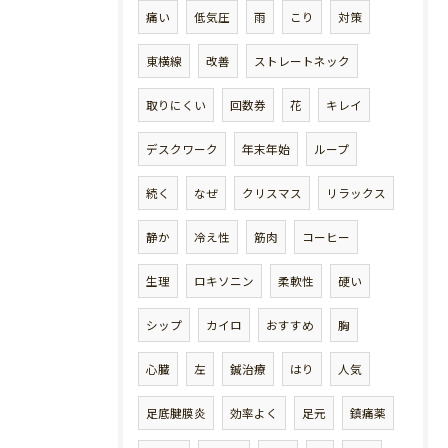
痛い
低気圧
雨
こり
対策
東横線
改善
ストレートネック
取りにくい
回数券
花
キレイ
デスクワーク
年末年始
ループ
続く
なぜ
クリスマス
リラックス
静か
冷え性
筋肉
コーヒー
生理
ロキソニン
柔軟性
硬い
シップ
カイロ
おすすめ
胸
心臓
左
鍼治療
はり
人気
足底腱膜炎
効率よく
足元
鎮痛薬