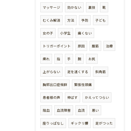
マッサージ
効かない
裏技
靴
むくみ解消
方法
予防
子ども
女の子
小学生
痛くない
トリガーポイント
原因
腹筋
治療
痺れ
指
手
腕
お尻
上がらない
足を速くする
斜角筋
胸郭出口症候群
緊張性頭痛
患者様の声
伸ばす
かえってつらい
阻血
血流障害
血流
悪い
座りっぱなし
ギックリ腰
足がつった