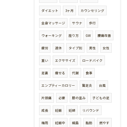
ダイエット
3ヶ月
カウンセリング
全身マッサージ
サウナ
歩行
ウォーキング
座り方
GW
腰痛改善
疲労
連休
タイプ別
男性
女性
重い
エクササイズ
ロードバイク
足裏
痩せる
代謝
食事
エンプティーカロリー
鵞足炎
台風
片頭痛
必要
膝の歪み
子どもの足
成長
妊娠
妊婦
リバウンド
梅雨
妊娠中
綱島
脂肪
燃やす