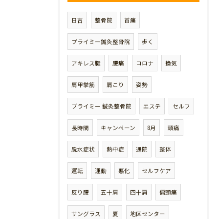
日吉
整骨院
首痛
プライミー鍼灸整骨院
歩く
アキレス腱
腰痛
コロナ
換気
肩甲挙筋
肩こり
姿勢
プライミー 鍼灸整骨院
エステ
セルフ
長時間
キャンペーン
8月
頭痛
脱水症状
熱中症
通院
整体
運転
運動
悪化
セルフケア
反り腰
五十肩
四十肩
偏頭痛
サングラス
夏
地区センター