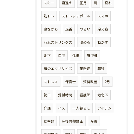
スキー
寝違え
正月
肩
疲れ
筋トレ
ストレッチポール
スマホ
寝ながら
足首
つらい
冷え症
ハムストリングス
温める
動かす
靴下
自宅
仕事
肩甲骨
肩のエクササイズ
花粉症
緊張
ストレス
保育士
姿勢改善
2月
祝日
受付時間
看護師
港北区
介護
イス
一人暮らし
アイテム
効率的
産後骨盤矯正
産後