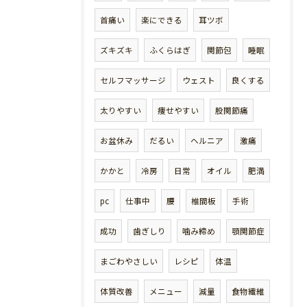
首痛い
楽にできる
耳ツボ
ズキズキ
ふくらはぎ
関節包
睡眠
セルフマッサージ
ウェスト
良くする
太りやすい
痩せやすい
股関節痛
お盆休み
だるい
ヘルニア
激痛
かかと
冷房
日常
オイル
肥満
pc
仕事中
腰
椎間板
手術
成功
歯ぎしり
噛み締め
顎関節症
まごわやさしい
レシピ
体温
体質改善
メニュー
減量
食物繊維