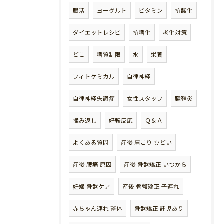
腸活
ヨーグルト
ビタミン
抗酸化
ダイエットレシピ
抗糖化
老化対策
どこ
糖質制限
水
栄養
フィトケミカル
自律神経
自律神経失調症
女性スタッフ
腱鞘炎
揉み返し
好転反応
Ｑ＆Ａ
よくある質問
産後 肩こり ひどい
産後 腰痛 原因
産後 骨盤矯正 いつから
妊婦 骨盤ケア
産後 骨盤矯正 子連れ
赤ちゃん連れ 整体
骨盤矯正 託児あり