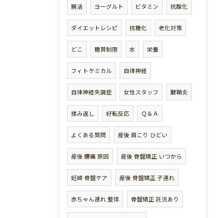
腸活
ヨーグルト
ビタミン
抗酸化
ダイエットレシピ
抗糖化
老化対策
どこ
糖質制限
水
栄養
フィトケミカル
自律神経
自律神経失調症
女性スタッフ
腱鞘炎
揉み返し
好転反応
Ｑ＆Ａ
よくある質問
産後 肩こり ひどい
産後 腰痛 原因
産後 骨盤矯正 いつから
妊婦 骨盤ケア
産後 骨盤矯正 子連れ
赤ちゃん連れ 整体
骨盤矯正 託児あり