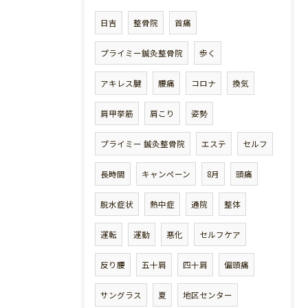
日吉
整骨院
首痛
プライミー鍼灸整骨院
歩く
アキレス腱
腰痛
コロナ
換気
肩甲挙筋
肩こり
姿勢
プライミー 鍼灸整骨院
エステ
セルフ
長時間
キャンペーン
8月
頭痛
脱水症状
熱中症
通院
整体
運転
運動
悪化
セルフケア
反り腰
五十肩
四十肩
偏頭痛
サングラス
夏
地区センター