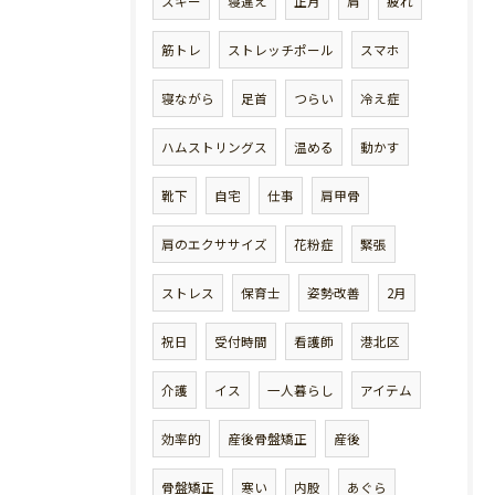
スキー
寝違え
正月
肩
疲れ
筋トレ
ストレッチポール
スマホ
寝ながら
足首
つらい
冷え症
ハムストリングス
温める
動かす
靴下
自宅
仕事
肩甲骨
肩のエクササイズ
花粉症
緊張
ストレス
保育士
姿勢改善
2月
祝日
受付時間
看護師
港北区
介護
イス
一人暮らし
アイテム
効率的
産後骨盤矯正
産後
骨盤矯正
寒い
内股
あぐら