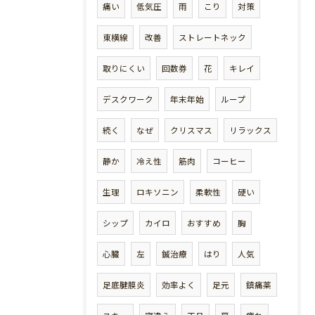
痛い
低気圧
雨
こり
対策
東横線
改善
ストレートネック
取りにくい
回数券
花
キレイ
デスクワーク
年末年始
ループ
続く
なぜ
クリスマス
リラックス
静か
冷え性
筋肉
コーヒー
生理
ロキソニン
柔軟性
硬い
シップ
カイロ
おすすめ
胸
心臓
左
鍼治療
はり
人気
足底腱膜炎
効率よく
足元
鎮痛薬