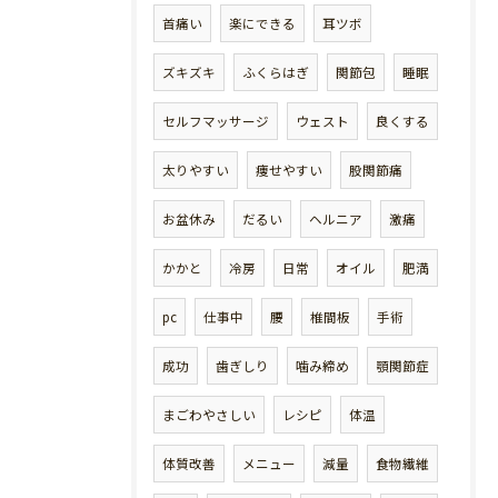
首痛い
楽にできる
耳ツボ
ズキズキ
ふくらはぎ
関節包
睡眠
セルフマッサージ
ウェスト
良くする
太りやすい
痩せやすい
股関節痛
お盆休み
だるい
ヘルニア
激痛
かかと
冷房
日常
オイル
肥満
pc
仕事中
腰
椎間板
手術
成功
歯ぎしり
噛み締め
顎関節症
まごわやさしい
レシピ
体温
体質改善
メニュー
減量
食物繊維