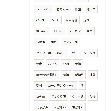
レントゲン
赤ちゃん
骨盤
抱っこ
ペース
つった
根本治療
野球
引っ越し
口コミ
クーポン
東急
新横浜
相鉄
センター北
センター南
都筑区
肘
ランニング
健康
お花見
公園
歩幅
産後の骨盤矯正
開始
新綱島
運賃
受付
ゴールデンウィーク
膝
首の前
ぎっくり腰
くしゃみ
砂場
しゃがみ
体だるい
腰だるい