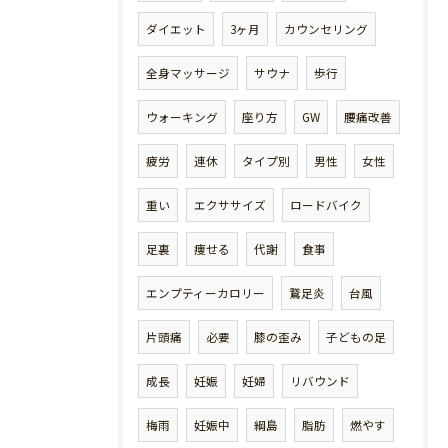
ダイエット
3ヶ月
カウンセリング
全身マッサージ
サウナ
歩行
ウォーキング
座り方
GW
腰痛改善
疲労
連休
タイプ別
男性
女性
重い
エクササイズ
ロードバイク
足裏
痩せる
代謝
食事
エンプティーカロリー
鵞足炎
台風
片頭痛
必要
膝の歪み
子どもの足
成長
妊娠
妊婦
リバウンド
梅雨
妊娠中
綱島
脂肪
燃やす