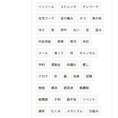
インソール
ストレッチ
テレワーク
在宅ワーク
足の痛み
タコ
魚の目
冷え
首
背中
丸い
足
歪み
外反母趾
家事
育児
休診
メール
首こり
秋
キャンセル
予約
運動会
肉離れ
癒し
アロマ
針
鍼
効果
受験
勉強
横浜
超音波
腸腰筋
股関節
子供
扁平足
イベント
猫背
むくみ
メカニズム
仕組み