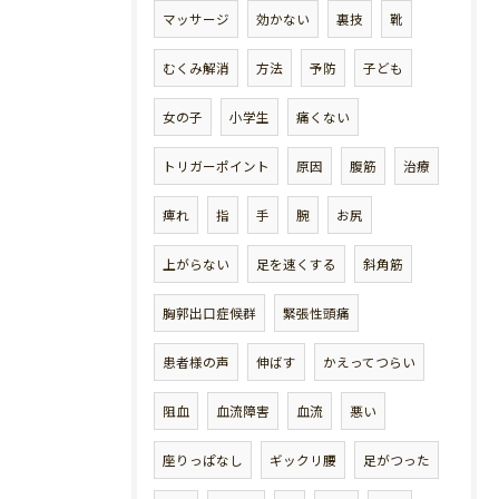
マッサージ
効かない
裏技
靴
むくみ解消
方法
予防
子ども
女の子
小学生
痛くない
トリガーポイント
原因
腹筋
治療
痺れ
指
手
腕
お尻
上がらない
足を速くする
斜角筋
胸郭出口症候群
緊張性頭痛
患者様の声
伸ばす
かえってつらい
阻血
血流障害
血流
悪い
座りっぱなし
ギックリ腰
足がつった