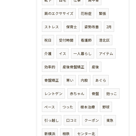
靴下
自宅
仕事
肩甲骨
肩のエクササイズ
花粉症
緊張
ストレス
保育士
姿勢改善
2月
祝日
受付時間
看護師
港北区
介護
イス
一人暮らし
アイテム
効率的
産後骨盤矯正
産後
骨盤矯正
寒い
内股
あぐら
レントゲン
赤ちゃん
骨盤
抱っこ
ペース
つった
根本治療
野球
引っ越し
口コミ
クーポン
東急
新横浜
相鉄
センター北