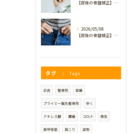
【産後の骨盤矯正】産後の原因不明なイライラ・疲れやすさは骨盤のせい？心と体を軽くするヒント
2026/05/08
【産後の骨盤矯正】妊娠前のデニムが履けない…
タグ
Tags
日吉
整骨院
首痛
プライミー鍼灸整骨院
歩く
アキレス腱
腰痛
コロナ
換気
肩甲挙筋
肩こり
姿勢