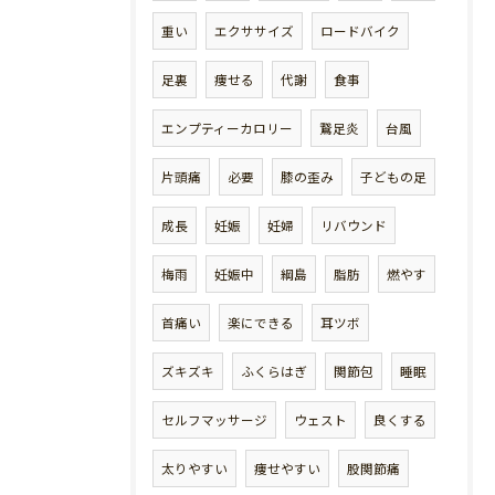
重い
エクササイズ
ロードバイク
足裏
痩せる
代謝
食事
エンプティーカロリー
鵞足炎
台風
片頭痛
必要
膝の歪み
子どもの足
成長
妊娠
妊婦
リバウンド
梅雨
妊娠中
綱島
脂肪
燃やす
首痛い
楽にできる
耳ツボ
ズキズキ
ふくらはぎ
関節包
睡眠
セルフマッサージ
ウェスト
良くする
太りやすい
痩せやすい
股関節痛