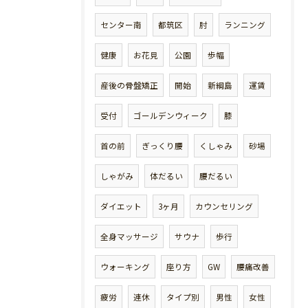
センター南
都筑区
肘
ランニング
健康
お花見
公園
歩幅
産後の骨盤矯正
開始
新綱島
運賃
受付
ゴールデンウィーク
膝
首の前
ぎっくり腰
くしゃみ
砂場
しゃがみ
体だるい
腰だるい
ダイエット
3ヶ月
カウンセリング
全身マッサージ
サウナ
歩行
ウォーキング
座り方
GW
腰痛改善
疲労
連休
タイプ別
男性
女性