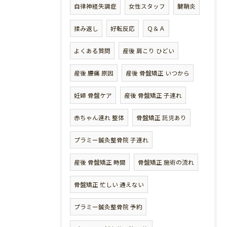
自律神経失調症
女性スタッフ
腱鞘炎
揉み返し
好転反応
Ｑ＆Ａ
よくある質問
産後 肩こり ひどい
産後 腰痛 原因
産後 骨盤矯正 いつから
妊婦 骨盤ケア
産後 骨盤矯正 子連れ
赤ちゃん連れ 整体
骨盤矯正 託児あり
プラミー鍼灸整骨院 子連れ
産後 骨盤矯正 時間
骨盤矯正 施術の流れ
骨盤矯正 忙しい 通えない
プラミー鍼灸整骨院 予約