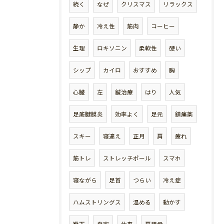
続く
なぜ
クリスマス
リラックス
静か
冷え性
筋肉
コーヒー
生理
ロキソニン
柔軟性
硬い
シップ
カイロ
おすすめ
胸
心臓
左
鍼治療
はり
人気
足底腱膜炎
効率よく
足元
鎮痛薬
スキー
寝違え
正月
肩
疲れ
筋トレ
ストレッチポール
スマホ
寝ながら
足首
つらい
冷え症
ハムストリングス
温める
動かす