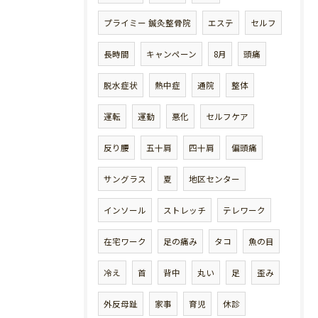
プライミー 鍼灸整骨院
エステ
セルフ
長時間
キャンペーン
8月
頭痛
脱水症状
熱中症
通院
整体
運転
運動
悪化
セルフケア
反り腰
五十肩
四十肩
偏頭痛
サングラス
夏
地区センター
インソール
ストレッチ
テレワーク
在宅ワーク
足の痛み
タコ
魚の目
冷え
首
背中
丸い
足
歪み
外反母趾
家事
育児
休診