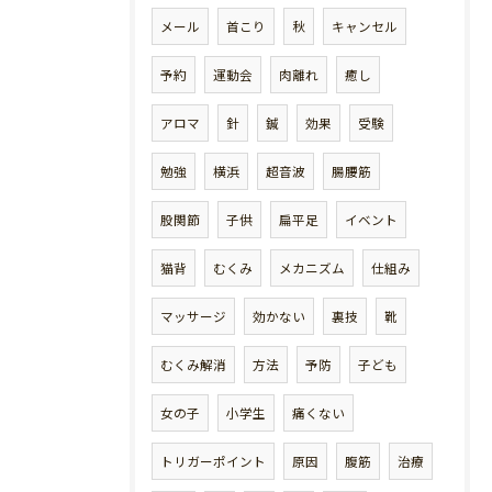
メール
首こり
秋
キャンセル
予約
運動会
肉離れ
癒し
アロマ
針
鍼
効果
受験
勉強
横浜
超音波
腸腰筋
股関節
子供
扁平足
イベント
猫背
むくみ
メカニズム
仕組み
マッサージ
効かない
裏技
靴
むくみ解消
方法
予防
子ども
女の子
小学生
痛くない
トリガーポイント
原因
腹筋
治療