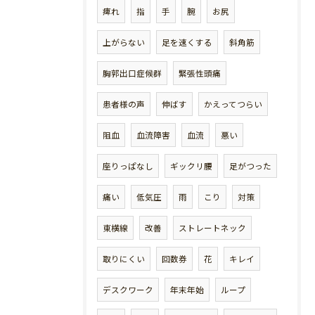
痺れ
指
手
腕
お尻
上がらない
足を速くする
斜角筋
胸郭出口症候群
緊張性頭痛
患者様の声
伸ばす
かえってつらい
阻血
血流障害
血流
悪い
座りっぱなし
ギックリ腰
足がつった
痛い
低気圧
雨
こり
対策
東横線
改善
ストレートネック
取りにくい
回数券
花
キレイ
デスクワーク
年末年始
ループ