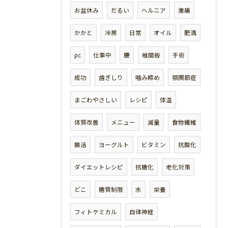
お盆休み
だるい
ヘルニア
激痛
かかと
冷房
日常
オイル
肥満
pc
仕事中
腰
椎間板
手術
成功
歯ぎしり
噛み締め
顎関節症
まごわやさしい
レシピ
体温
体質改善
メニュー
減量
食物繊維
腸活
ヨーグルト
ビタミン
抗酸化
ダイエットレシピ
抗糖化
老化対策
どこ
糖質制限
水
栄養
フィトケミカル
自律神経