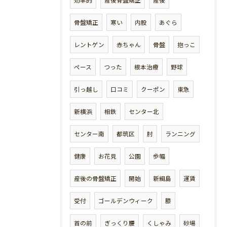
効率的
産後骨盤矯正
産後
骨盤矯正
寒い
内股
あぐら
レントゲン
赤ちゃん
骨盤
抱っこ
ペース
つった
根本治療
野球
引っ越し
口コミ
クーポン
東急
新横浜
相鉄
センター北
センター南
都筑区
肘
ランニング
健康
お花見
公園
歩幅
産後の骨盤矯正
開始
新綱島
運賃
受付
ゴールデンウィーク
膝
首の前
ぎっくり腰
くしゃみ
砂場