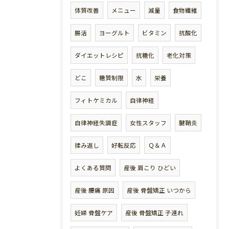
体質改善
メニュー
減量
食物繊維
腸活
ヨーグルト
ビタミン
抗酸化
ダイエットレシピ
抗糖化
老化対策
どこ
糖質制限
水
栄養
フィトケミカル
自律神経
自律神経失調症
女性スタッフ
腱鞘炎
揉み返し
好転反応
Ｑ＆Ａ
よくある質問
産後 肩こり ひどい
産後 腰痛 原因
産後 骨盤矯正 いつから
妊婦 骨盤ケア
産後 骨盤矯正 子連れ