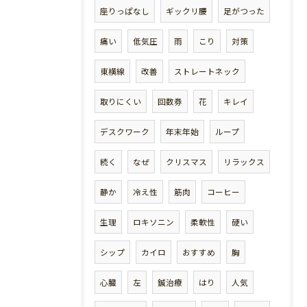
座りっぱなし
ギックリ腰
足がつった
痛い
低気圧
雨
こり
対策
東横線
改善
ストレートネック
取りにくい
回数券
花
キレイ
デスクワーク
年末年始
ループ
続く
なぜ
クリスマス
リラックス
静か
冷え性
筋肉
コーヒー
生理
ロキソニン
柔軟性
硬い
シップ
カイロ
おすすめ
胸
心臓
左
鍼治療
はり
人気