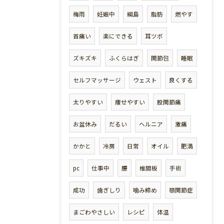
梅雨
妊娠中
綱島
脂肪
燃やす
首痛い
楽にできる
耳ツボ
ズキズキ
ふくらはぎ
関節包
睡眠
セルフマッサージ
ウェスト
良くする
太りやすい
痩せやすい
股関節痛
お盆休み
だるい
ヘルニア
激痛
かかと
冷房
日常
オイル
肥満
pc
仕事中
腰
椎間板
手術
成功
歯ぎしり
噛み締め
顎関節症
まごわやさしい
レシピ
体温