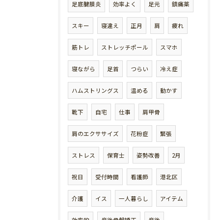
足底腱膜炎
効率よく
足元
鎮痛薬
スキー
寝違え
正月
肩
疲れ
筋トレ
ストレッチポール
スマホ
寝ながら
足首
つらい
冷え症
ハムストリングス
温める
動かす
靴下
自宅
仕事
肩甲骨
肩のエクササイズ
花粉症
緊張
ストレス
保育士
姿勢改善
2月
祝日
受付時間
看護師
港北区
介護
イス
一人暮らし
アイテム