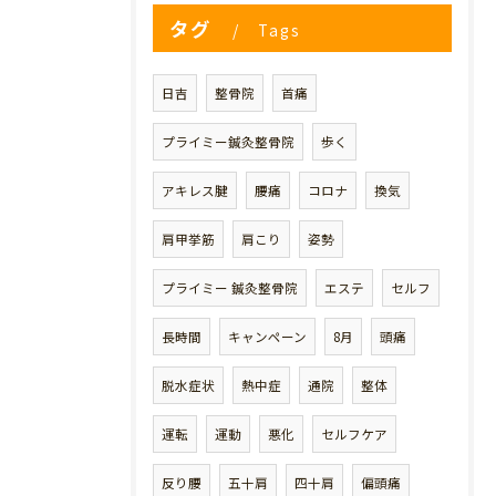
タグ
Tags
日吉
整骨院
首痛
プライミー鍼灸整骨院
歩く
アキレス腱
腰痛
コロナ
換気
肩甲挙筋
肩こり
姿勢
プライミー 鍼灸整骨院
エステ
セルフ
長時間
キャンペーン
8月
頭痛
脱水症状
熱中症
通院
整体
運転
運動
悪化
セルフケア
反り腰
五十肩
四十肩
偏頭痛