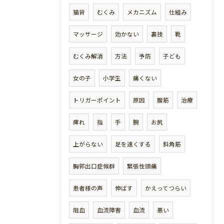
猫背
むくみ
メカニズム
仕組み
マッサージ
効かない
裏技
靴
むくみ解消
方法
予防
子ども
女の子
小学生
痛くない
トリガーポイント
原因
腹筋
治療
痺れ
指
手
腕
お尻
上がらない
足を速くする
斜角筋
胸郭出口症候群
緊張性頭痛
患者様の声
伸ばす
かえってつらい
阻血
血流障害
血流
悪い