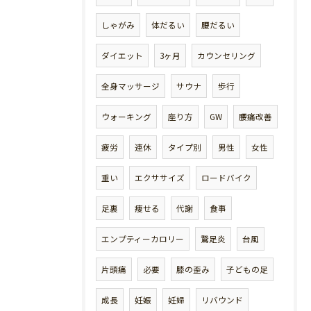
しゃがみ
体だるい
腰だるい
ダイエット
3ヶ月
カウンセリング
全身マッサージ
サウナ
歩行
ウォーキング
座り方
GW
腰痛改善
疲労
連休
タイプ別
男性
女性
重い
エクササイズ
ロードバイク
足裏
痩せる
代謝
食事
エンプティーカロリー
鵞足炎
台風
片頭痛
必要
膝の歪み
子どもの足
成長
妊娠
妊婦
リバウンド