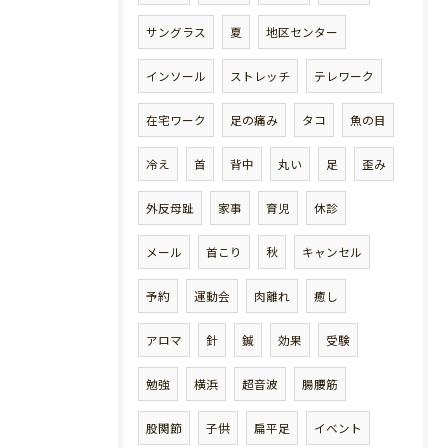
サングラス
夏
地区センター
インソール
ストレッチ
テレワーク
在宅ワーク
足の痛み
タコ
魚の目
冷え
首
背中
丸い
足
歪み
外反母趾
家事
育児
休診
メール
首こり
秋
キャンセル
予約
運動会
肉離れ
癒し
アロマ
針
鍼
効果
受験
勉強
横浜
超音波
腸腰筋
股関節
子供
扁平足
イベント