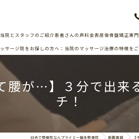
当院とスタッフのご紹介
患者さんの声
料金表
産後骨盤矯正専門
ッサージ院をお探しの方へ：当院のマッサージ治療の特徴をご
産後の骨盤矯正
て腰が…】３分で出来
チ！
日吉で整骨院ならプライミー鍼灸整骨院
新着情報
【