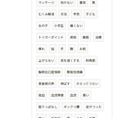
マッサージ
効かない
裏技
靴
むくみ解消
方法
予防
子ども
女の子
小学生
痛くない
トリガーポイント
原因
腹筋
治療
痺れ
指
手
腕
お尻
上がらない
足を速くする
斜角筋
胸郭出口症候群
緊張性頭痛
患者様の声
伸ばす
かえってつらい
阻血
血流障害
血流
悪い
座りっぱなし
ギックリ腰
足がつった