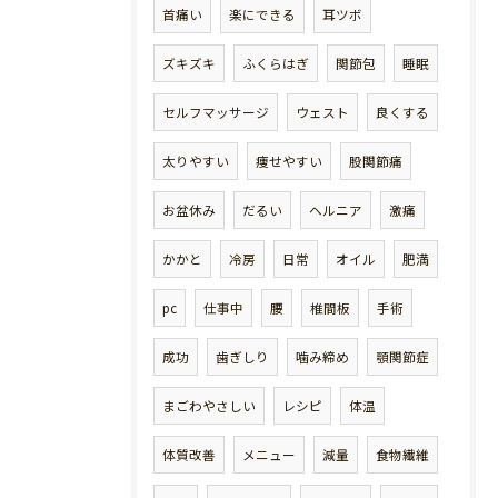
首痛い
楽にできる
耳ツボ
ズキズキ
ふくらはぎ
関節包
睡眠
セルフマッサージ
ウェスト
良くする
太りやすい
痩せやすい
股関節痛
お盆休み
だるい
ヘルニア
激痛
かかと
冷房
日常
オイル
肥満
pc
仕事中
腰
椎間板
手術
成功
歯ぎしり
噛み締め
顎関節症
まごわやさしい
レシピ
体温
体質改善
メニュー
減量
食物繊維