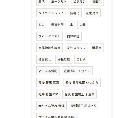
腸活
ヨーグルト
ビタミン
抗酸化
ダイエットレシピ
抗糖化
老化対策
どこ
糖質制限
水
栄養
フィトケミカル
自律神経
自律神経失調症
女性スタッフ
腱鞘炎
揉み返し
好転反応
Ｑ＆Ａ
よくある質問
産後 肩こり ひどい
産後 腰痛 原因
産後 骨盤矯正 いつから
妊婦 骨盤ケア
産後 骨盤矯正 子連れ
赤ちゃん連れ 整体
骨盤矯正 託児あり
プラミー鍼灸整骨院 子連れ