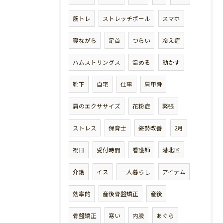
筋トレ
ストレッチポール
スマホ
寝ながら
足首
つらい
冷え症
ハムストリングス
温める
動かす
靴下
自宅
仕事
肩甲骨
肩のエクササイズ
花粉症
緊張
ストレス
保育士
姿勢改善
2月
祝日
受付時間
看護師
港北区
介護
イス
一人暮らし
アイテム
効率的
産後骨盤矯正
産後
骨盤矯正
寒い
内股
あぐら