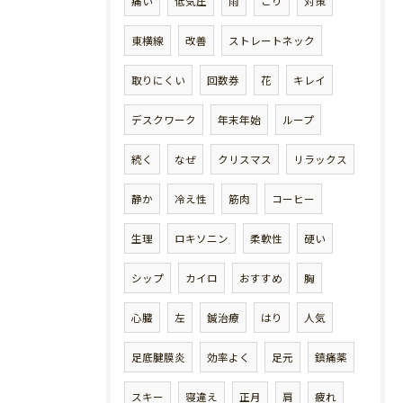
痛い
低気圧
雨
こり
対策
東横線
改善
ストレートネック
取りにくい
回数券
花
キレイ
デスクワーク
年末年始
ループ
続く
なぜ
クリスマス
リラックス
静か
冷え性
筋肉
コーヒー
生理
ロキソニン
柔軟性
硬い
シップ
カイロ
おすすめ
胸
心臓
左
鍼治療
はり
人気
足底腱膜炎
効率よく
足元
鎮痛薬
スキー
寝違え
正月
肩
疲れ