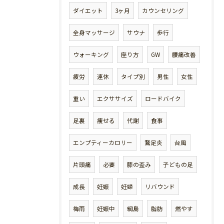
ダイエット
3ヶ月
カウンセリング
全身マッサージ
サウナ
歩行
ウォーキング
座り方
GW
腰痛改善
疲労
連休
タイプ別
男性
女性
重い
エクササイズ
ロードバイク
足裏
痩せる
代謝
食事
エンプティーカロリー
鵞足炎
台風
片頭痛
必要
膝の歪み
子どもの足
成長
妊娠
妊婦
リバウンド
梅雨
妊娠中
綱島
脂肪
燃やす