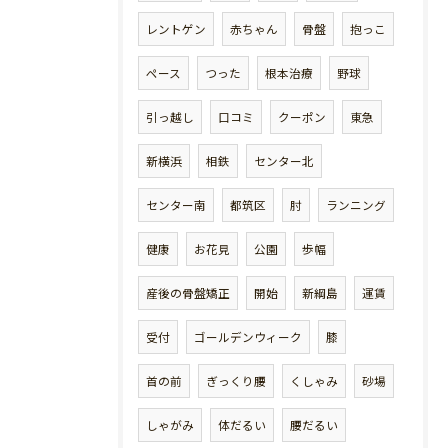
レントゲン
赤ちゃん
骨盤
抱っこ
ペース
つった
根本治療
野球
引っ越し
口コミ
クーポン
東急
新横浜
相鉄
センター北
センター南
都筑区
肘
ランニング
健康
お花見
公園
歩幅
産後の骨盤矯正
開始
新綱島
運賃
受付
ゴールデンウィーク
膝
首の前
ぎっくり腰
くしゃみ
砂場
しゃがみ
体だるい
腰だるい