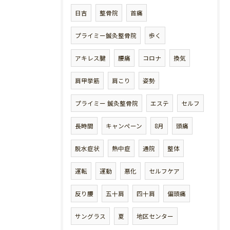
日吉
整骨院
首痛
プライミー鍼灸整骨院
歩く
アキレス腱
腰痛
コロナ
換気
肩甲挙筋
肩こり
姿勢
プライミー 鍼灸整骨院
エステ
セルフ
長時間
キャンペーン
8月
頭痛
脱水症状
熱中症
通院
整体
運転
運動
悪化
セルフケア
反り腰
五十肩
四十肩
偏頭痛
サングラス
夏
地区センター