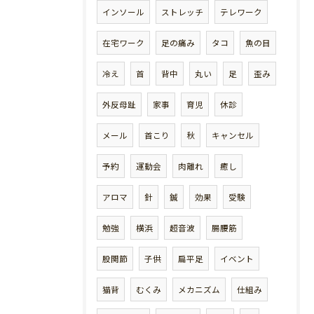
インソール
ストレッチ
テレワーク
在宅ワーク
足の痛み
タコ
魚の目
冷え
首
背中
丸い
足
歪み
外反母趾
家事
育児
休診
メール
首こり
秋
キャンセル
予約
運動会
肉離れ
癒し
アロマ
針
鍼
効果
受験
勉強
横浜
超音波
腸腰筋
股関節
子供
扁平足
イベント
猫背
むくみ
メカニズム
仕組み