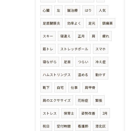
心臓
左
鍼治療
はり
人気
足底腱膜炎
効率よく
足元
鎮痛薬
スキー
寝違え
正月
肩
疲れ
筋トレ
ストレッチポール
スマホ
寝ながら
足首
つらい
冷え症
ハムストリングス
温める
動かす
靴下
自宅
仕事
肩甲骨
肩のエクササイズ
花粉症
緊張
ストレス
保育士
姿勢改善
2月
祝日
受付時間
看護師
港北区