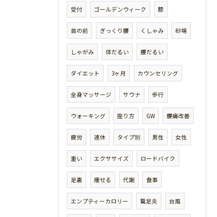
受付
ゴールデンウィーク
膝
首の前
ぎっくり腰
くしゃみ
砂場
しゃがみ
体だるい
腰だるい
ダイエット
3ヶ月
カウンセリング
全身マッサージ
サウナ
歩行
ウォーキング
座り方
GW
腰痛改善
疲労
連休
タイプ別
男性
女性
重い
エクササイズ
ロードバイク
足裏
痩せる
代謝
食事
エンプティーカロリー
鵞足炎
台風