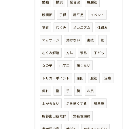
勉強
横浜
超音波
腸腰筋
股関節
子供
扁平足
イベント
猫背
むくみ
メカニズム
仕組み
マッサージ
効かない
裏技
靴
むくみ解消
方法
予防
子ども
女の子
小学生
痛くない
トリガーポイント
原因
腹筋
治療
痺れ
指
手
腕
お尻
上がらない
足を速くする
斜角筋
胸郭出口症候群
緊張性頭痛
患者様の声
伸ばす
かえってつらい