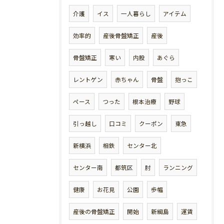
介護
イス
一人暮らし
アイテム
効率的
産後骨盤矯正
産後
骨盤矯正
寒い
内股
あぐら
レントゲン
赤ちゃん
骨盤
抱っこ
ペース
つった
根本治療
野球
引っ越し
口コミ
クーポン
東急
新横浜
相鉄
センター北
センター南
都筑区
肘
ランニング
健康
お花見
公園
歩幅
産後の骨盤矯正
開始
新綱島
運賃