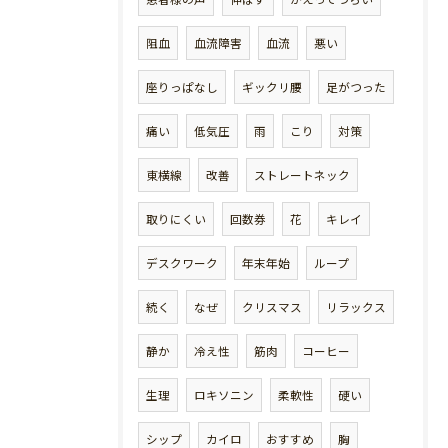
阻血
血流障害
血流
悪い
座りっぱなし
ギックリ腰
足がつった
痛い
低気圧
雨
こり
対策
東横線
改善
ストレートネック
取りにくい
回数券
花
キレイ
デスクワーク
年末年始
ループ
続く
なぜ
クリスマス
リラックス
静か
冷え性
筋肉
コーヒー
生理
ロキソニン
柔軟性
硬い
シップ
カイロ
おすすめ
胸