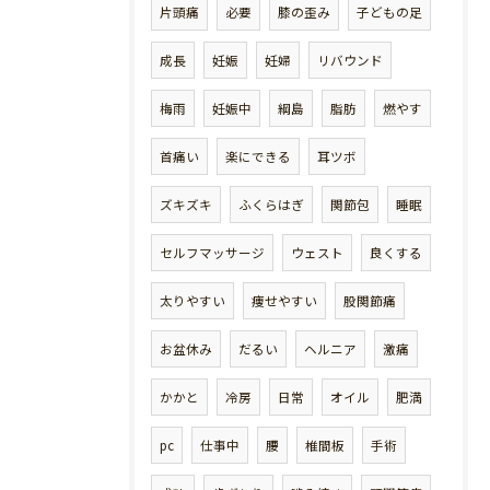
片頭痛
必要
膝の歪み
子どもの足
成長
妊娠
妊婦
リバウンド
梅雨
妊娠中
綱島
脂肪
燃やす
首痛い
楽にできる
耳ツボ
ズキズキ
ふくらはぎ
関節包
睡眠
セルフマッサージ
ウェスト
良くする
太りやすい
痩せやすい
股関節痛
お盆休み
だるい
ヘルニア
激痛
かかと
冷房
日常
オイル
肥満
pc
仕事中
腰
椎間板
手術