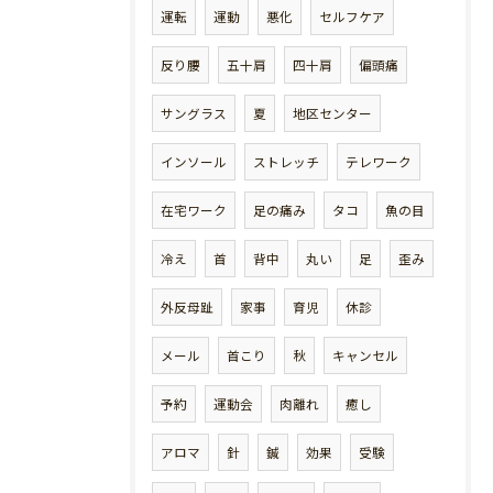
運転
運動
悪化
セルフケア
反り腰
五十肩
四十肩
偏頭痛
サングラス
夏
地区センター
インソール
ストレッチ
テレワーク
在宅ワーク
足の痛み
タコ
魚の目
冷え
首
背中
丸い
足
歪み
外反母趾
家事
育児
休診
メール
首こり
秋
キャンセル
予約
運動会
肉離れ
癒し
アロマ
針
鍼
効果
受験