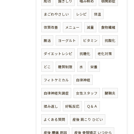
成功
歯ぎしり
噛み締め
顎関節症
まごわやさしい
レシピ
体温
体質改善
メニュー
減量
食物繊維
腸活
ヨーグルト
ビタミン
抗酸化
ダイエットレシピ
抗糖化
老化対策
どこ
糖質制限
水
栄養
フィトケミカル
自律神経
自律神経失調症
女性スタッフ
腱鞘炎
揉み返し
好転反応
Ｑ＆Ａ
よくある質問
産後 肩こり ひどい
産後 腰痛 原因
産後 骨盤矯正 いつから