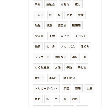
予約
運動会
肉離れ
癒し
アロマ
針
鍼
効果
受験
勉強
横浜
超音波
腸腰筋
股関節
子供
扁平足
イベント
猫背
むくみ
メカニズム
仕組み
マッサージ
効かない
裏技
靴
むくみ解消
方法
予防
子ども
女の子
小学生
痛くない
トリガーポイント
原因
腹筋
治療
痺れ
指
手
腕
お尻