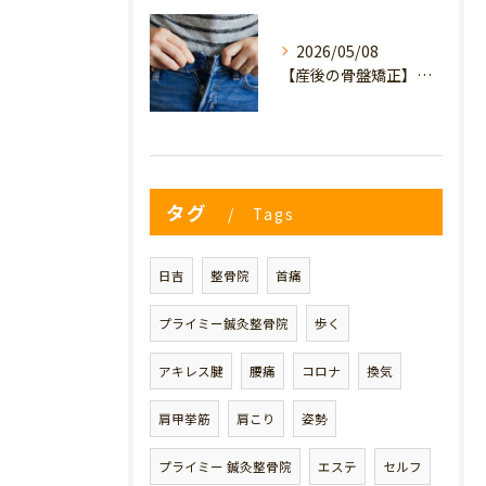
2026/05/08
【産後の骨盤矯正】妊娠前のデニムが履けない…
タグ
Tags
日吉
整骨院
首痛
プライミー鍼灸整骨院
歩く
アキレス腱
腰痛
コロナ
換気
肩甲挙筋
肩こり
姿勢
プライミー 鍼灸整骨院
エステ
セルフ