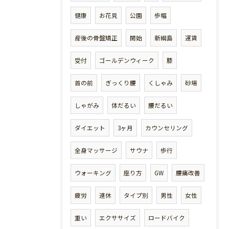
健康
お花見
公園
歩幅
産後の骨盤矯正
開始
新綱島
運賃
受付
ゴールデンウィーク
膝
首の前
ぎっくり腰
くしゃみ
砂場
しゃがみ
体だるい
腰だるい
ダイエット
3ヶ月
カウンセリング
全身マッサージ
サウナ
歩行
ウォーキング
座り方
GW
腰痛改善
疲労
連休
タイプ別
男性
女性
重い
エクササイズ
ロードバイク