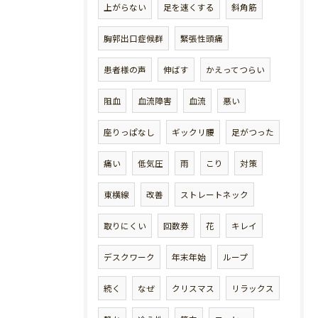
上がらない
足を速くする
斜角筋
胸郭出口症候群
緊張性頭痛
患者様の声
伸ばす
かえってつらい
阻血
血流障害
血流
悪い
座りっぱなし
ギックリ腰
足がつった
痛い
低気圧
雨
こり
対策
東横線
改善
ストレートネック
取りにくい
回数券
花
キレイ
デスクワーク
年末年始
ループ
続く
なぜ
クリスマス
リラックス