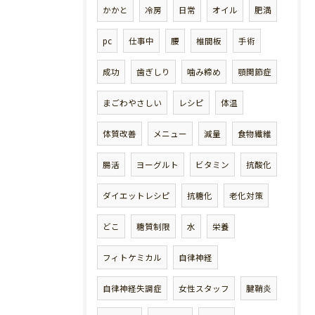
かかと
冷房
日常
オイル
肥満
pc
仕事中
腰
椎間板
手術
成功
歯ぎしり
噛み締め
顎関節症
まごわやさしい
レシピ
体温
体質改善
メニュー
減量
食物繊維
腸活
ヨーグルト
ビタミン
抗酸化
ダイエットレシピ
抗糖化
老化対策
どこ
糖質制限
水
栄養
フィトケミカル
自律神経
自律神経失調症
女性スタッフ
腱鞘炎