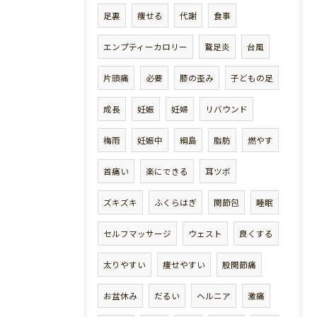
足裏
痩せる
代謝
食事
エンプティーカロリー
鵞足炎
台風
片頭痛
必要
膝の歪み
子どもの足
成長
妊娠
妊婦
リバウンド
梅雨
妊娠中
綱島
脂肪
燃やす
首痛い
楽にできる
耳ツボ
ズキズキ
ふくらはぎ
関節包
睡眠
セルフマッサージ
ウェスト
良くする
太りやすい
痩せやすい
股関節痛
お盆休み
だるい
ヘルニア
激痛