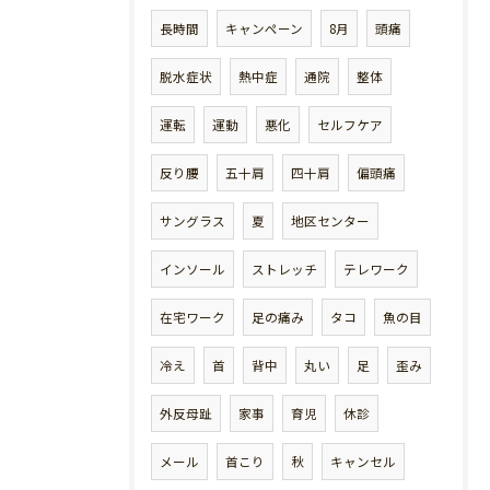
長時間
キャンペーン
8月
頭痛
脱水症状
熱中症
通院
整体
運転
運動
悪化
セルフケア
反り腰
五十肩
四十肩
偏頭痛
サングラス
夏
地区センター
インソール
ストレッチ
テレワーク
在宅ワーク
足の痛み
タコ
魚の目
冷え
首
背中
丸い
足
歪み
外反母趾
家事
育児
休診
メール
首こり
秋
キャンセル