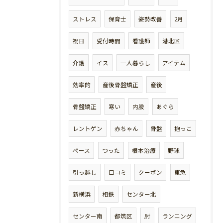
ストレス
保育士
姿勢改善
2月
祝日
受付時間
看護師
港北区
介護
イス
一人暮らし
アイテム
効率的
産後骨盤矯正
産後
骨盤矯正
寒い
内股
あぐら
レントゲン
赤ちゃん
骨盤
抱っこ
ペース
つった
根本治療
野球
引っ越し
口コミ
クーポン
東急
新横浜
相鉄
センター北
センター南
都筑区
肘
ランニング