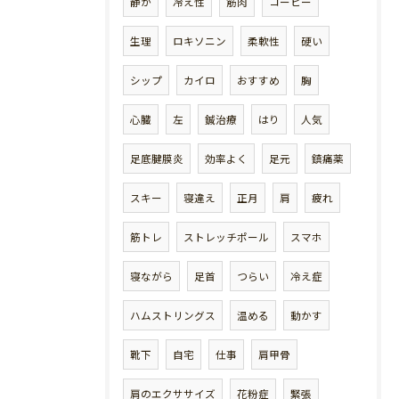
静か
冷え性
筋肉
コーヒー
生理
ロキソニン
柔軟性
硬い
シップ
カイロ
おすすめ
胸
心臓
左
鍼治療
はり
人気
足底腱膜炎
効率よく
足元
鎮痛薬
スキー
寝違え
正月
肩
疲れ
筋トレ
ストレッチポール
スマホ
寝ながら
足首
つらい
冷え症
ハムストリングス
温める
動かす
靴下
自宅
仕事
肩甲骨
肩のエクササイズ
花粉症
緊張