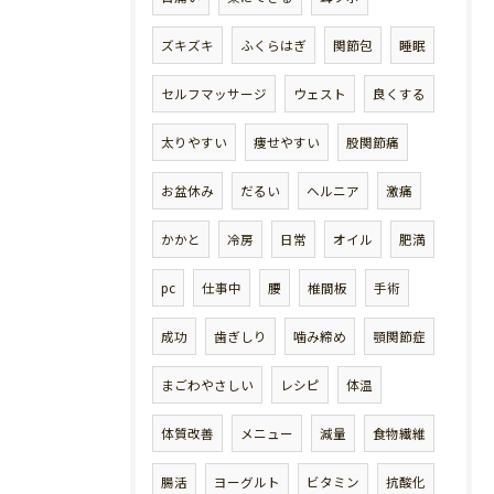
ズキズキ
ふくらはぎ
関節包
睡眠
セルフマッサージ
ウェスト
良くする
太りやすい
痩せやすい
股関節痛
お盆休み
だるい
ヘルニア
激痛
かかと
冷房
日常
オイル
肥満
pc
仕事中
腰
椎間板
手術
成功
歯ぎしり
噛み締め
顎関節症
まごわやさしい
レシピ
体温
体質改善
メニュー
減量
食物繊維
腸活
ヨーグルト
ビタミン
抗酸化