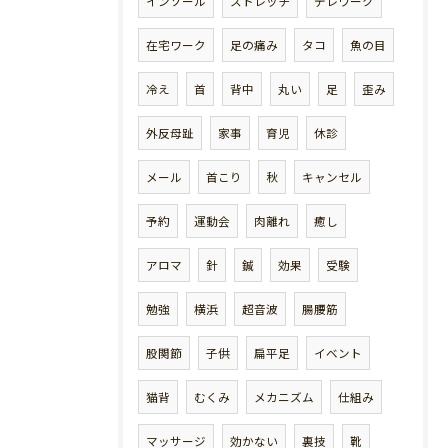
インソール
ストレッチ
テレワーク
在宅ワーク
足の痛み
タコ
魚の目
冷え
首
背中
丸い
足
歪み
外反母趾
家事
育児
休診
メール
首こり
秋
キャンセル
予約
運動会
肉離れ
癒し
アロマ
針
鍼
効果
受験
勉強
横浜
超音波
腸腰筋
股関節
子供
扁平足
イベント
猫背
むくみ
メカニズム
仕組み
マッサージ
効かない
裏技
靴