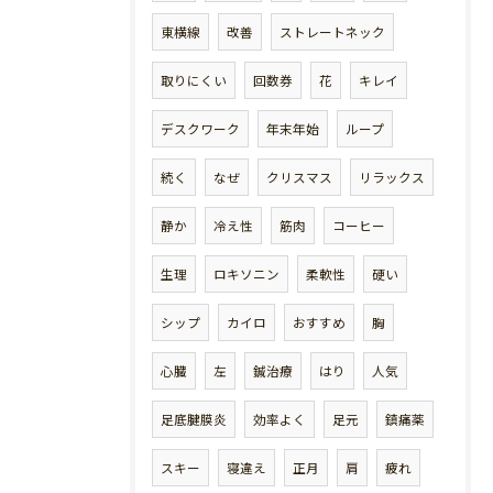
東横線
改善
ストレートネック
取りにくい
回数券
花
キレイ
デスクワーク
年末年始
ループ
続く
なぜ
クリスマス
リラックス
静か
冷え性
筋肉
コーヒー
生理
ロキソニン
柔軟性
硬い
シップ
カイロ
おすすめ
胸
心臓
左
鍼治療
はり
人気
足底腱膜炎
効率よく
足元
鎮痛薬
スキー
寝違え
正月
肩
疲れ