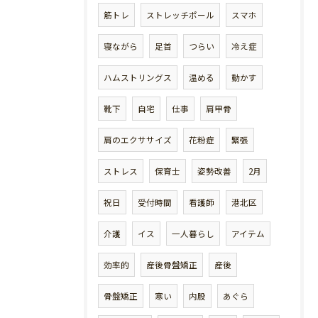
筋トレ
ストレッチポール
スマホ
寝ながら
足首
つらい
冷え症
ハムストリングス
温める
動かす
靴下
自宅
仕事
肩甲骨
肩のエクササイズ
花粉症
緊張
ストレス
保育士
姿勢改善
2月
祝日
受付時間
看護師
港北区
介護
イス
一人暮らし
アイテム
効率的
産後骨盤矯正
産後
骨盤矯正
寒い
内股
あぐら