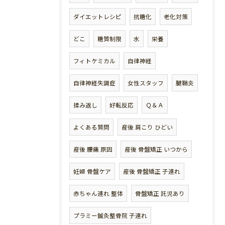
ダイエットレシピ
抗糖化
老化対策
どこ
糖質制限
水
栄養
フィトケミカル
自律神経
自律神経失調症
女性スタッフ
腱鞘炎
揉み返し
好転反応
Ｑ＆Ａ
よくある質問
産後 肩こり ひどい
産後 腰痛 原因
産後 骨盤矯正 いつから
妊婦 骨盤ケア
産後 骨盤矯正 子連れ
赤ちゃん連れ 整体
骨盤矯正 託児あり
プラミー鍼灸整骨院 子連れ