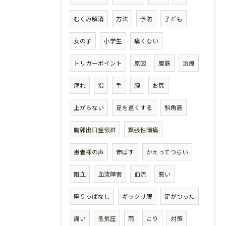
むくみ解消
方法
予防
子ども
女の子
小学生
痛くない
トリガーポイント
原因
腹筋
治療
痺れ
指
手
腕
お尻
上がらない
足を速くする
斜角筋
胸郭出口症候群
緊張性頭痛
患者様の声
伸ばす
かえってつらい
阻血
血流障害
血流
悪い
座りっぱなし
ギックリ腰
足がつった
痛い
低気圧
雨
こり
対策