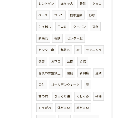
レントゲン
赤ちゃん
骨盤
抱っこ
ペース
つった
根本治療
野球
引っ越し
口コミ
クーポン
東急
新横浜
相鉄
センター北
センター南
都筑区
肘
ランニング
健康
お花見
公園
歩幅
産後の骨盤矯正
開始
新綱島
運賃
受付
ゴールデンウィーク
膝
首の前
ぎっくり腰
くしゃみ
砂場
しゃがみ
体だるい
腰だるい