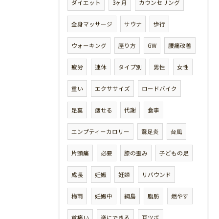
ダイエット
3ヶ月
カウンセリング
全身マッサージ
サウナ
歩行
ウォーキング
座り方
GW
腰痛改善
疲労
連休
タイプ別
男性
女性
重い
エクササイズ
ロードバイク
足裏
痩せる
代謝
食事
エンプティーカロリー
鵞足炎
台風
片頭痛
必要
膝の歪み
子どもの足
成長
妊娠
妊婦
リバウンド
梅雨
妊娠中
綱島
脂肪
燃やす
首痛い
楽にできる
耳ツボ