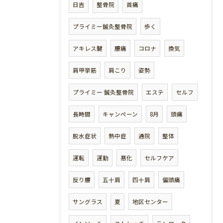
日吉
整骨院
首痛
プライミー鍼灸整骨院
歩く
アキレス腱
腰痛
コロナ
換気
肩甲挙筋
肩こり
姿勢
プライミー 鍼灸整骨院
エステ
セルフ
長時間
キャンペーン
8月
頭痛
脱水症状
熱中症
通院
整体
運転
運動
悪化
セルフケア
反り腰
五十肩
四十肩
偏頭痛
サングラス
夏
地区センター