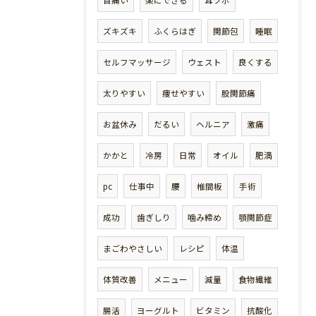
ズキズキ
ふくらはぎ
関節包
睡眠
セルフマッサージ
ウェスト
良くする
太りやすい
痩せやすい
股関節痛
お盆休み
だるい
ヘルニア
激痛
かかと
冷房
日常
オイル
肥満
pc
仕事中
腰
椎間板
手術
成功
歯ぎしり
噛み締め
顎関節症
まごわやさしい
レシピ
体温
体質改善
メニュー
減量
食物繊維
腸活
ヨーグルト
ビタミン
抗酸化