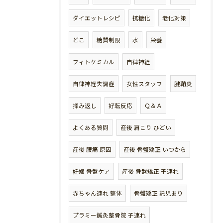
ダイエットレシピ
抗糖化
老化対策
どこ
糖質制限
水
栄養
フィトケミカル
自律神経
自律神経失調症
女性スタッフ
腱鞘炎
揉み返し
好転反応
Ｑ＆Ａ
よくある質問
産後 肩こり ひどい
産後 腰痛 原因
産後 骨盤矯正 いつから
妊婦 骨盤ケア
産後 骨盤矯正 子連れ
赤ちゃん連れ 整体
骨盤矯正 託児あり
プラミー鍼灸整骨院 子連れ