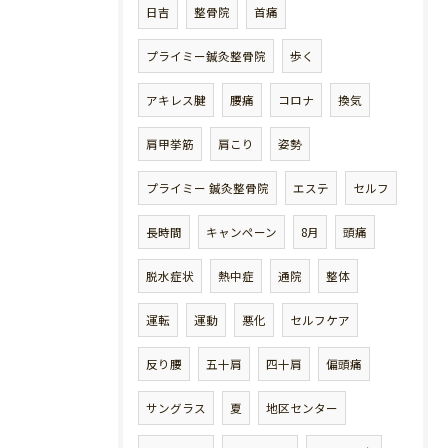
日吉
整骨院
首痛
プライミー鍼灸整骨院
歩く
アキレス腱
腰痛
コロナ
換気
肩甲挙筋
肩こり
姿勢
プライミー 鍼灸整骨院
エステ
セルフ
長時間
キャンペーン
8月
頭痛
脱水症状
熱中症
通院
整体
運転
運動
悪化
セルフケア
反り腰
五十肩
四十肩
偏頭痛
サングラス
夏
地区センター