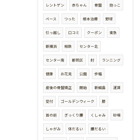
レントゲン
赤ちゃん
骨盤
抱っこ
ペース
つった
根本治療
野球
引っ越し
口コミ
クーポン
東急
新横浜
相鉄
センター北
センター南
都筑区
肘
ランニング
健康
お花見
公園
歩幅
産後の骨盤矯正
開始
新綱島
運賃
受付
ゴールデンウィーク
膝
首の前
ぎっくり腰
くしゃみ
砂場
しゃがみ
体だるい
腰だるい