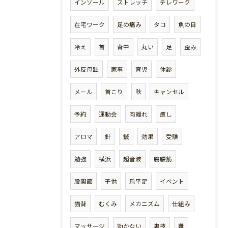
インソール
ストレッチ
テレワーク
在宅ワーク
足の痛み
タコ
魚の目
冷え
首
背中
丸い
足
歪み
外反母趾
家事
育児
休診
メール
首こり
秋
キャンセル
予約
運動会
肉離れ
癒し
アロマ
針
鍼
効果
受験
勉強
横浜
超音波
腸腰筋
股関節
子供
扁平足
イベント
猫背
むくみ
メカニズム
仕組み
マッサージ
効かない
裏技
靴