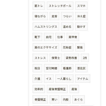
筋トレ
ストレッチポール
スマホ
寝ながら
足首
つらい
冷え症
ハムストリングス
温める
動かす
靴下
自宅
仕事
肩甲骨
肩のエクササイズ
花粉症
緊張
ストレス
保育士
姿勢改善
2月
祝日
受付時間
看護師
港北区
介護
イス
一人暮らし
アイテム
効率的
産後骨盤矯正
産後
骨盤矯正
寒い
内股
あぐら