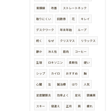
東横線
改善
ストレートネック
取りにくい
回数券
花
キレイ
デスクワーク
年末年始
ループ
続く
なぜ
クリスマス
リラックス
静か
冷え性
筋肉
コーヒー
生理
ロキソニン
柔軟性
硬い
シップ
カイロ
おすすめ
胸
心臓
左
鍼治療
はり
人気
足底腱膜炎
効率よく
足元
鎮痛薬
スキー
寝違え
正月
肩
疲れ