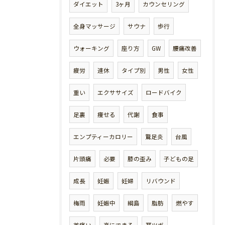
ダイエット
3ヶ月
カウンセリング
全身マッサージ
サウナ
歩行
ウォーキング
座り方
GW
腰痛改善
疲労
連休
タイプ別
男性
女性
重い
エクササイズ
ロードバイク
足裏
痩せる
代謝
食事
エンプティーカロリー
鵞足炎
台風
片頭痛
必要
膝の歪み
子どもの足
成長
妊娠
妊婦
リバウンド
梅雨
妊娠中
綱島
脂肪
燃やす
首痛い
楽にできる
耳ツボ