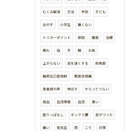
むくみ解消
方法
予防
子ども
女の子
小学生
痛くない
トリガーポイント
原因
腹筋
治療
痺れ
指
手
腕
お尻
上がらない
足を速くする
斜角筋
胸郭出口症候群
緊張性頭痛
患者様の声
伸ばす
かえってつらい
阻血
血流障害
血流
悪い
座りっぱなし
ギックリ腰
足がつった
痛い
低気圧
雨
こり
対策